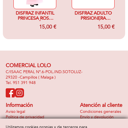
DISFRAZ INFANTIL
DISFRAZ ADULTO
PRINCESA ROSA
PRISIONERA
10-12 AÑOS
CORAZÓN
15,00 €
15,00 €
COMERCIAL LOLO
C/ISAAC PERAL Nº.6-POL.IND.SOTOLUZ-
29320 -
Campillos
( Malaga )
951 391 948
Información
Atención al cliente
Aviso legal
Condiciones generales
Política de privacidad
Envío y devolución
Política de cookies
Contacto
Utilizamos cookies propias y de terceros para