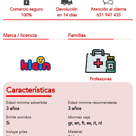
Comercio seguro
Devolución
Atención al cliente
100%
en 14 días
651 947 435
Marca / licencia
Familias
Profesiones
Características
Edad minima advertida
Edad minima recomendada
3 años
3 años
Emite sonidos
Idiomas caja
Si
gr, en, fr, es, it, nl
Incluye pilas
Material