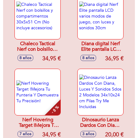
Chaleco Tactical
Diana digital Nerf
Nerf con bolsillos y
Elite pantalla LCD
compartimentos
varios modos de
34,95 €
36,95 €
8 años
8 años
30x5x51 Cm (No
juego, con luces y
incluye accesorios)
sonidos 30cm
- 8 %
Nerf Hovering
Dinosaurio Lanza
Target !Mejora Tu
Dardos Con Diana,
Punteria Y
Luces Y Sonidos
34,95 €
20,00 €
7 años
3 años
Demuestra Tu
Sdos 2 Modelos