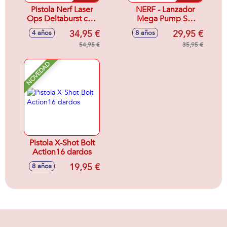
Pistola Nerf Laser
NERF - Lanzador
Ops Deltaburst con
Mega Pump SG
luces y sonidos
Nerf Fortnite
34,95 €
29,95 €
4 años
8 años
incluye lanzaodor y
5010993843442
brazalete porta-
54,95 €
35,95 €
movil
NOVEDAD
Pistola X-Shot Bolt
Action16 dardos
19,95 €
8 años