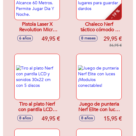
- 19 %
Pistola Laser X
Chaleco Nerf
Revolution Micro
táctico cómodo y
B2 Blasters.
ligero con
49,95 €
29,95 €
6 años
8 meses
Sistema De Carga
numerosos lugares
Rápida. Alcance 60
para guardar
36,95 €
Metros. Permite
dardos
Jugar Dia Y Noche.
Tiro al plato Nerf
Juego de punteria
con pantlla LCD y
Nerf Elite con luces
sonidos 30x22 cm
¡Modulos
49,95 €
15,95 €
8 años
8 años
con 5 discos
conectables!