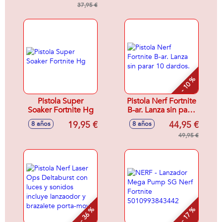
Precisión!
37,95 €
34x10x24 cm Pilas
Try Me Incluidas
- 10 %
Pistola Super
Pistola Nerf Fortnite
Soaker Fortnite Hg
B-ar. Lanza sin parar
10 dardos.
19,95 €
44,95 €
8 años
8 años
49,95 €
- 36 %
- 17 %