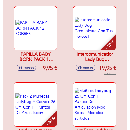
SURTIDOS -
Modelos surtidos
- 20 %
PAPILLA BABY
Intercomunicador
BORN PACK 12
Lady Bug
SOBRES
Comunicate Con
9,95 €
19,95 €
36 meses
36 meses
Tus Heroes!
24,95 €
- 20 %