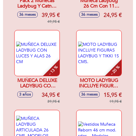
Pack 2 Muñecas
Muñeca Ladybug
Ladybug Y Catnoir
26 Cm Con 11
26 Cm Con 11
Puntos De
39,95 €
24,95 €
36 meses
36 meses
Puntos De
Articulacion Mod
Articulacion
49,95 €
Sdos - Modelos
surtidos
- 13 %
- 20 %
MUÑECA DELUXE
MOTO LADYBUG
LADYBUG CON
INCLUYE FIGURAS
LUCES Y ALAS 26
LADYBUG Y TIKKI
34,95 €
15,95 €
3 años
36 meses
CM
15 CMS.
39,95 €
19,95 €