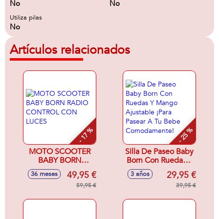
No
No
Utiliza pilas
No
Artículos relacionados
- 17 %
- 25 %
MOTO SCOOTER
Silla De Paseo Baby
BABY BORN
Born Con Ruedas Y
RADIO CONTROL
Mango Ajustable
49,95 €
29,95 €
36 meses
3 años
CON LUCES
¡Para Pasear A Tu
59,95 €
Bebe
39,95 €
Comodamente!