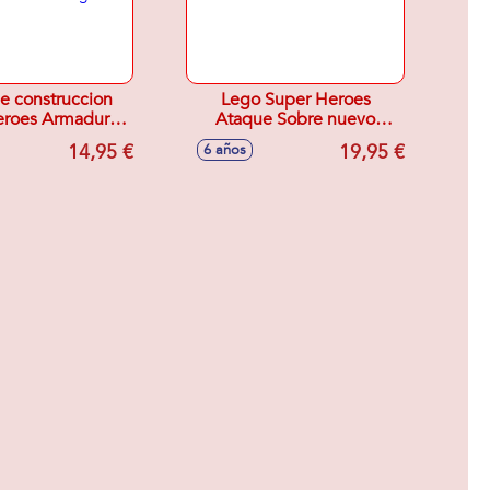
e construccion
Lego Super Heroes
eroes Armadura
Ataque Sobre nuevo
 de Thanos Lego
Asgard
14,95 €
19,95 €
6 años