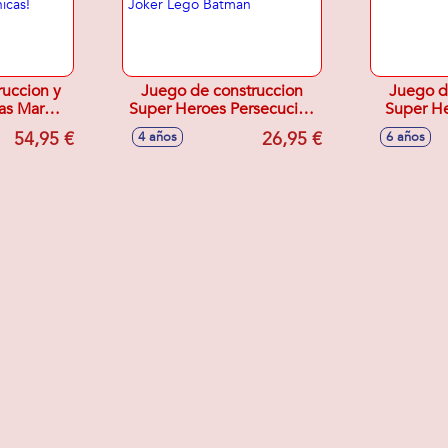
ruccion y
Juego de construccion
Juego d
cas Marble
Super Heroes Persecución
Super H
 Set ¡con
en el Batmóvil Batman
Robótica
54,95 €
26,95 €
4 años
6 años
diferentes
contra el Joker Lego
 canicas!
Batman
 cm