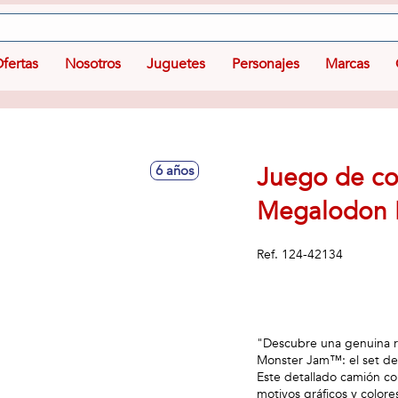
fertas
Nosotros
Juguetes
Personajes
Marcas
Juego de co
6 años
Megalodon 
Ref.
124-42134
"Descubre una genuina ré
Monster Jam™: el set d
Este detallado camión co
motivos gráficos y color