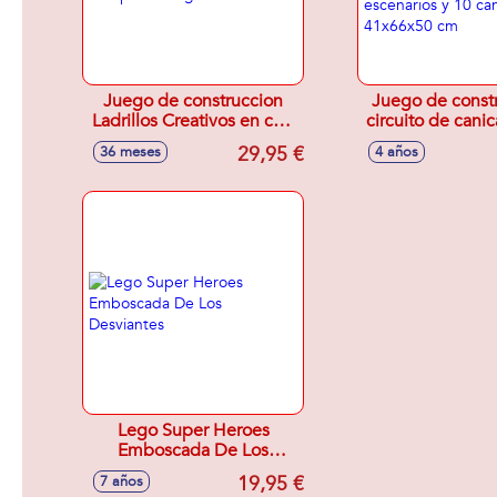
Juego de construccion
Juego de const
Ladrillos Creativos en caja
circuito de cani
484 piezas Lego Classic
Rush Corkscrew
29,95 €
36 meses
4 años
100 piezas para 
escenarios y 10
41x66x50
Lego Super Heroes
Emboscada De Los
Desviantes
19,95 €
7 años