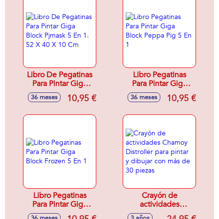
Libro De Pegatinas
Libro Pegatinas
Para Pintar Giga
Para Pintar Giga
Block Pjmask 5 En
Block Peppa Pig 5
10,95 €
10,95 €
36 meses
36 meses
1. 52 X 40 X 10 Cm
En 1
Libro Pegatinas
Crayón de
Para Pintar Giga
actividades
Block Frozen 5 En 1
Chamoy Distroller
36 meses
3 años