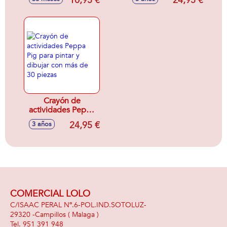
10,95 €
24,95 €
para pintar y
dibujar con más de
30 piezas
Crayón de
actividades Peppa
Pig para pintar y
24,95 €
3 años
dibujar con más de
30 piezas
COMERCIAL LOLO
C/ISAAC PERAL Nº.6-POL.IND.SOTOLUZ-
29320 -
Campillos
( Malaga )
951 391 948