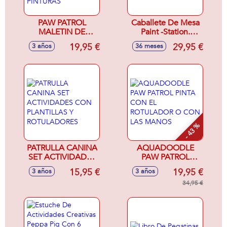
PAW PATROL
Caballete De Mesa
MALETIN DE
Paint -Station.
DIBUJO CON 7,5
Incluye 3 Botes De
19,95 €
29,95 €
3 años
36 meses
METROS PARA
Pintura, 2 Pinceles
PINTAR INCLUYE 6
Y 10 Hojas.
PINTURAS
34,50X6X38Cm
- 43 %
PATRULLA CANINA
AQUADOODLE
SET ACTIVIDADES
PAW PATROL
CON PLANTILLAS
PINTA CON EL
15,95 €
19,95 €
3 años
3 años
Y ROTULADORES
ROTULADOR O
CON LAS MANOS
34,95 €