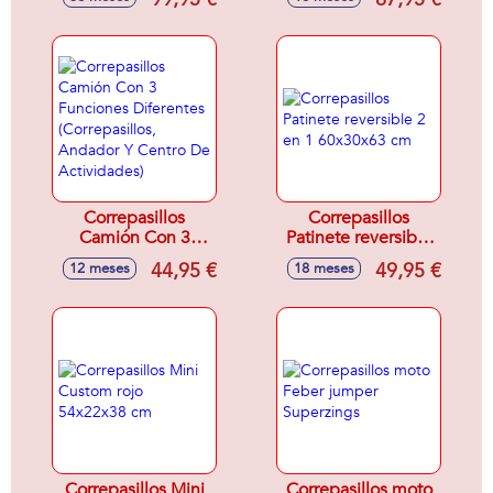
movimiento 77x72
74x63 cm -
cm - Modelos
Modelos surtidos
surtidos
Correpasillos
Correpasillos
Camión Con 3
Patinete reversible
Funciones
2 en 1 60x30x63
44,95 €
49,95 €
12 meses
18 meses
Diferentes
cm
(Correpasillos,
Andador Y Centro
De Actividades)
Correpasillos Mini
Correpasillos moto