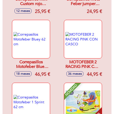
Custom rojo
Feber jumper
54x22x38 cm
Superzings
25,95 €
24,95 €
12 meses
Correpasillos
MOTOFEBER 2
Motofeber Bluey
RACING PINK CON
62 cm
CASCO
46,95 €
44,95 €
18 meses
36 meses
NOVEDAD