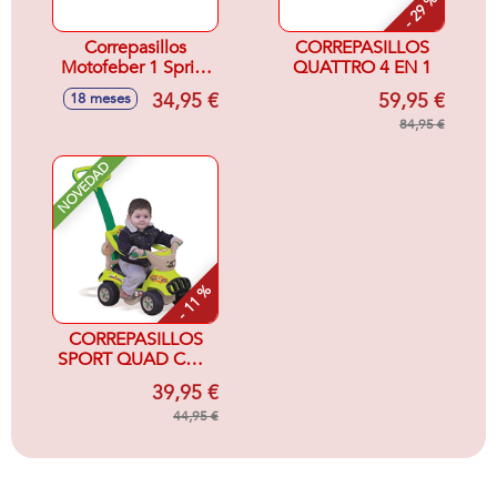
- 29 %
Correpasillos
CORREPASILLOS
Motofeber 1 Sprint
QUATTRO 4 EN 1
62 cm
34,95 €
59,95 €
18 meses
84,95 €
NOVEDAD
- 11 %
CORREPASILLOS
SPORT QUAD CON
6 FUNCIONES
39,95 €
44,95 €