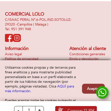
COMERCIAL LOLO
C/ISAAC PERAL Nº.6-POL.IND.SOTOLUZ-
29320 -
Campillos
( Malaga )
951 391 948
Información
Atención al cliente
Aviso legal
Condiciones generales
Política de privacidad
Envío y devolución
Política de cookies
Contacto
Utilizamos cookies propias y de terceros para
Formas de pago
fines analíticos y para mostrarte publicidad
personalizada en base a un perfil elaborado a
partir de tus hábitos de navegación (por
ejemplo, páginas visitadas). Clica
AQUÍ para
Aceptar
más información
.
Puedes aceptar todas las cookies pulsando el
botón “Aceptar” o configurarlas o rechazar su
-
+
uso clicando
AQUÍ
Comprar
21,95€