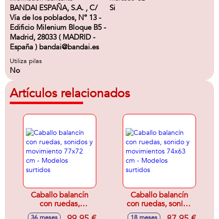
BANDAI ESPAÑA, S.A. , C/
Si
Vía de los poblados, Nº 13 -
Edificio Milenium Bloque B5 -
Madrid, 28033 ( MADRID -
España ) bandai@bandai.es
Utiliza pilas
No
Artículos relacionados
Caballo balancín
Caballo balancín
con ruedas,
con ruedas, sonido
sonidos y
y movimientos
99,95 €
87,95 €
36 meses
18 meses