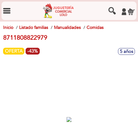
Inicio
Listado familias
Manualidades
Comidas
8711808822979
OFERTA
-43%
5 años