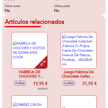
Tiene luces
Utiliza pilas
No
No
Artículos relacionados
- 43 %
FABRICA DE
Juego Fabrica De
CHUCHES Y
Chocolate Cefachef
OSITOS DE GOMA
¡Fabrica Tu Propia
19,95 €
31,95 €
5 años
6 años
KIDS COOK
Casita De
34,95 €
Chocolate, Huevos
De Pascua,
Piruletas…!40x28x8
cm