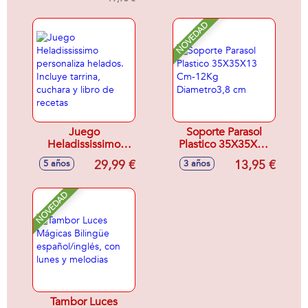
NOVEDAD
Juego
Soporte Parasol
Heladississimo
Plastico 35X35X13
personaliza
Cm-12Kg
29,99 €
13,95 €
5 años
3 años
helados. Incluye
Diametro3,8 cm
tarrina, cuchara y
libro de recetas
NOVEDAD
Tambor Luces