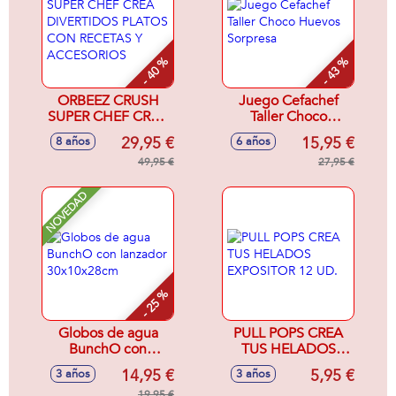
- 40 %
- 43 %
ORBEEZ CRUSH
Juego Cefachef
SUPER CHEF CREA
Taller Choco
DIVERTIDOS
Huevos Sorpresa
29,95 €
15,95 €
8 años
6 años
PLATOS CON
RECETAS Y
49,95 €
27,95 €
ACCESORIOS
NOVEDAD
- 25 %
Globos de agua
PULL POPS CREA
BunchO con
TUS HELADOS
lanzador
EXPOSITOR 12 UD.
14,95 €
5,95 €
3 años
3 años
30x10x28cm
19,95 €