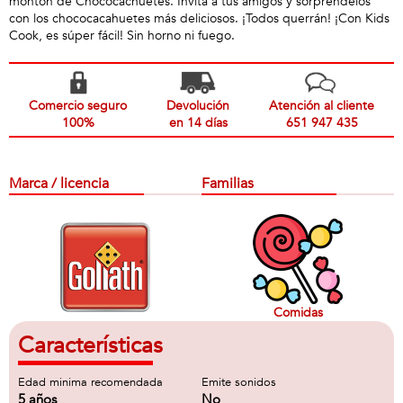
montón de Chococachuetes. Invita a tus amigos y sorpréndelos
con los chococacahuetes más deliciosos. ¡Todos querrán! ¡Con Kids
Cook, es súper fácil! Sin horno ni fuego.
Comercio seguro
Devolución
Atención al cliente
100%
en 14 días
651 947 435
Marca / licencia
Familias
Comidas
Características
Edad minima recomendada
Emite sonidos
5 años
No