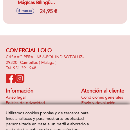
Mágicas Bilingüe
español/inglés, con
24,95 €
6 meses
lunes y melodias
COMERCIAL LOLO
C/ISAAC PERAL Nº.6-POL.IND.SOTOLUZ-
29320 -
Campillos
( Malaga )
951 391 948
Información
Atención al cliente
Aviso legal
Condiciones generales
Política de privacidad
Envío y devolución
Política de cookies
Contacto
Utilizamos cookies propias y de terceros para
Formas de pago
fines analíticos y para mostrarte publicidad
personalizada en base a un perfil elaborado a
partir de tus hábitos de navegación (por