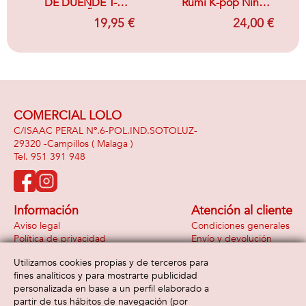
DE DUENDE T-3
Rumi K-pop Niña
(7/9 AÑOS)
para Carnaval 5-6
19,95 €
24,00 €
AÑOS
COMERCIAL LOLO
C/ISAAC PERAL Nº.6-POL.IND.SOTOLUZ-
29320 -
Campillos
( Malaga )
951 391 948
Información
Atención al cliente
Aviso legal
Condiciones generales
Política de privacidad
Envío y devolución
Política de cookies
Contacto
Utilizamos cookies propias y de terceros para
Formas de pago
fines analíticos y para mostrarte publicidad
personalizada en base a un perfil elaborado a
partir de tus hábitos de navegación (por