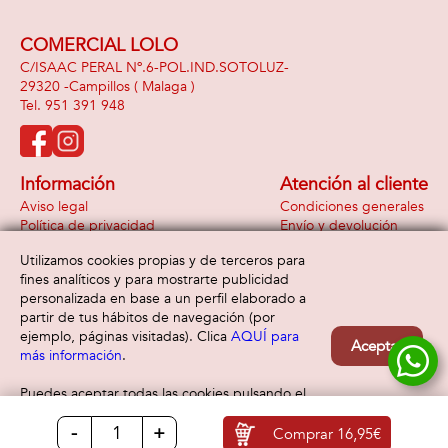
COMERCIAL LOLO
C/ISAAC PERAL Nº.6-POL.IND.SOTOLUZ-
29320 -
Campillos
( Malaga )
951 391 948
Información
Atención al cliente
Aviso legal
Condiciones generales
Política de privacidad
Envío y devolución
Política de cookies
Contacto
Utilizamos cookies propias y de terceros para
Formas de pago
fines analíticos y para mostrarte publicidad
personalizada en base a un perfil elaborado a
partir de tus hábitos de navegación (por
ejemplo, páginas visitadas). Clica
AQUÍ para
Aceptar
más información
.
Puedes aceptar todas las cookies pulsando el
botón “Aceptar” o configurarlas o rechazar su
-
+
uso clicando
AQUÍ
Comprar
16,95€