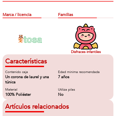
Marca / licencia
Familias
Disfraces infantiles
Características
Contenido caja
Edad minima recomendada
Un corona de laurel y una
7 años
túnica
Material
Utiliza pilas
100% Poliéster
No
Artículos relacionados