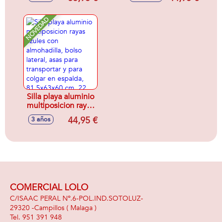
AZUL MARINO
transportar,92x62x72
COLOR 56
cm, 37 cm altura
asiento
NOVEDAD
Silla playa aluminio
multiposicion rayas
azules con
44,95 €
3 años
almohadilla, bolso
lateral, asas para
transportar y para
colgar en espalda,
81,5x63x60 cm, 22
cm altura asiento,
reposacabezas 25
cm
COMERCIAL LOLO
C/ISAAC PERAL Nº.6-POL.IND.SOTOLUZ-
29320 -
Campillos
( Malaga )
951 391 948