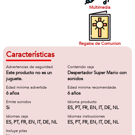
Multimedia
Regalos de Comunion
Características
Advertencias de seguridad
Contenido caja
Este producto no es un
Despertador Super Mario con
juguete.
sonidos
Edad minima advertida
Edad minima recomendada
6 años
6 años
Emite sonidos
Idioma producto
Si
ES, PT, FR, EN, IT, DE, NL
Idiomas caja
Idiomas instrucciones
ES, PT, FR, EN, IT, DE, NL
ES, PT, FR, EN, IT, DE, NL
Incluye pilas