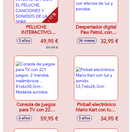
- 17 %
PELUCHE
Despertador digital
INTERACTIVO
Paw Patrol, con
CON TABLET
efectos de luz y
49,95 €
32,95 €
3 años
36 meses
PEPPA PIG,
sonidos
INTERACTUA CON
59,95 €
EL PELUCHE,
CANCIONES Y
SONIDOS DE LA
SERIE
Consola de juegos
Pinball electrónico
para TV con 221
Mario Kart con luz y
juegos. 2 mandos
sonido.
59,95 €
34,95 €
6 años
5 años
inalámbricos .
53,7x6x26,3cm
41x6x30,5cm -
Modelos surtidos