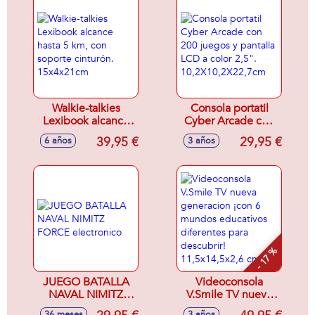
Walkie-talkies
Consola portatil
Lexibook alcance
Cyber Arcade con
hasta 5 km, con
200 juegos y
39,95 €
29,95 €
6 años
3 años
soporte cinturón.
pantalla LCD a
15x4x21cm
color 2,5".
10,2X10,2X22,7cm
- 17 %
JUEGO BATALLA
Videoconsola
NAVAL NIMITZ
V.Smile TV nueva
FORCE electronico
generacion ¡con 6
36 meses
3 años