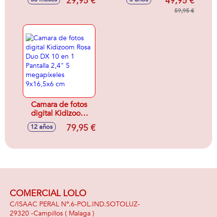
29,95 €
49,95 €
mundos educativos
diferentes para
59,95 €
descubrir!
11,5x14,5x2,6 cm
Camara de fotos
digital Kidizoom
Rosa Duo DX 10 en
79,95 €
12 años
1 Pantalla 2,4" 5
megapíxeles
9x16,5x6 cm
COMERCIAL LOLO
C/ISAAC PERAL Nº.6-POL.IND.SOTOLUZ-
29320 -
Campillos
( Malaga )