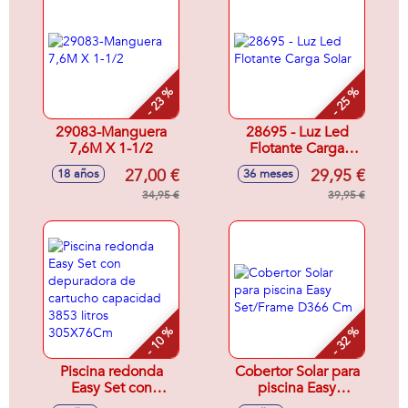
- 23 %
- 25 %
29083-Manguera
28695 - Luz Led
7,6M X 1-1/2
Flotante Carga
Solar
27,00 €
29,95 €
18 años
36 meses
34,95 €
39,95 €
- 10 %
- 32 %
Piscina redonda
Cobertor Solar para
Easy Set con
piscina Easy
depuradora de
Set/Frame D366