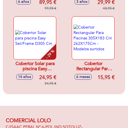
89,95 €
29,99 €
6 años
3 años
cartucho capacidad
Cm
3853 litros
99,95 €
43,95 €
305X76Cm
- 29 %
Cobertor Solar para
Cobertor
piscina Easy
Rectangular Para
Set/Frame D305
Piscinas 305X183
24,95 €
15,95 €
14 años
6 meses
Cm
Cm 262X175Cm -
34,95 €
Modelos surtidos
COMERCIAL LOLO
C/ISAAC PERAL Nº.6-POL.IND.SOTOLUZ-