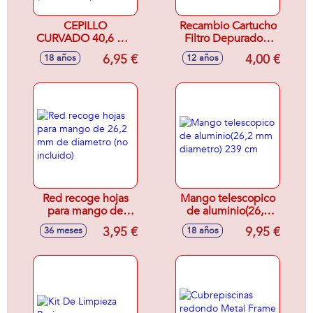
CEPILLO
Recambio Cartucho
CURVADO 40,6 CM
Filtro Depuradora
PARA PISCINAS
Tipo H - Modelos
6,95 €
4,00 €
18 años
12 años
COMPATIBLE CON
surtidos
MANGO DE 2,9
CM (DIAMETRO)
Red recoge hojas
Mango telescopico
para mango de
de aluminio(26,2
26,2 mm de
mm diametro) 239
3,95 €
9,95 €
36 meses
18 años
diametro (no
cm
incluido)