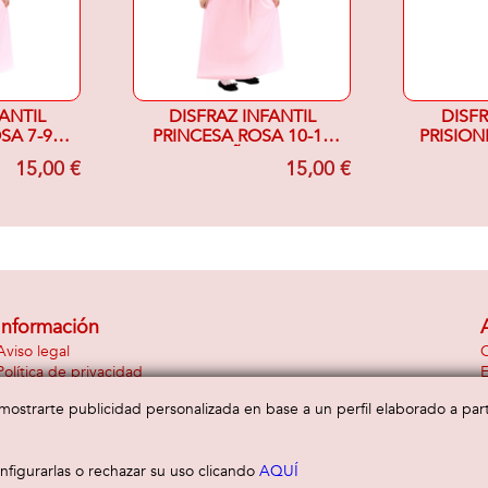
ANTIL
DISFRAZ INFANTIL
DISF
SA 7-9
PRINCESA ROSA 10-12
PRISIO
AÑOS
15,00 €
15,00 €
Información
Aviso legal
C
Política de privacidad
E
Política de cookies
a mostrarte publicidad personalizada en base a un perfil elaborado a pa
figurarlas o rechazar su uso clicando
AQUÍ