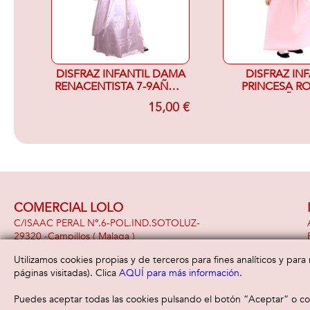
DISFRAZ INFANTIL DAMA
DISFRAZ INF
RENACENTISTA 7-9AÑOS,
PRINCESA RO
RASO ROSA
AÑOS
15,00 €
COMERCIAL LOLO
C/ISAAC PERAL Nº.6-POL.IND.SOTOLUZ-
29320 -
Campillos
( Malaga )
951 391 948
Utilizamos cookies propias y de terceros para fines analíticos y par
páginas visitadas). Clica
AQUÍ para más información
.
Puedes aceptar todas las cookies pulsando el botón “Aceptar” o con