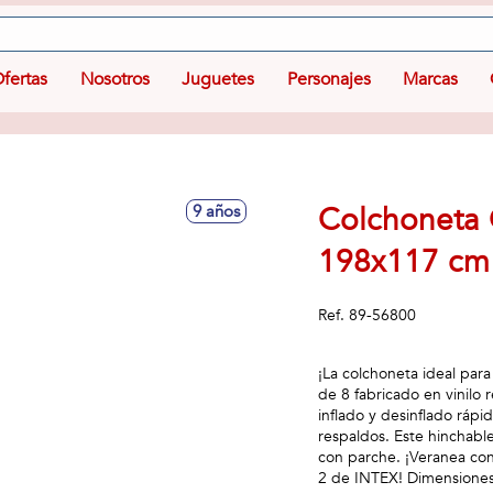
fertas
Nosotros
Juguetes
Personajes
Marcas
Colchoneta 
9 años
198x117 cm 
Ref.
89-56800
¡La colchoneta ideal par
de 8 fabricado en vinilo
inflado y desinflado rápi
respaldos. Este hinchable
con parche. ¡Veranea con
2 de INTEX! Dimensiones 