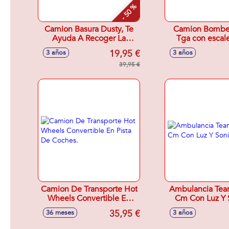
- 50 %
Camion Basura Dusty, Te
Camion Bombe
Ayuda A Recoger La
Tga con escale
Habitacion Con Luz Y
sonido 47X17
19,95 €
3 años
3 años
Sonidos 38'10X33X14'60
Cm
39,95 €
Camion De Transporte Hot
Ambulancia Tea
Wheels Convertible En
Cm Con Luz Y 
Pista De Coches.
35,95 €
36 meses
3 años