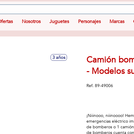
fertas
Nosotros
Juguetes
Personajes
Marcas
Camión bomb
3 años
- Modelos su
Ref.
89-49006
¡Niiinooo, niiinoooo! He
emergencias eléctrico im
de bomberos o 1 camión d
de bomberos cuenta con 1