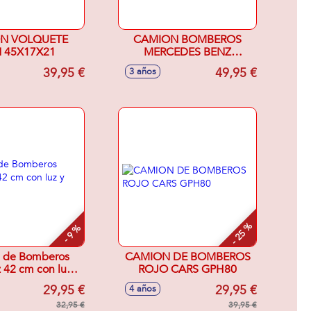
N VOLQUETE
CAMION BOMBEROS
 45X17X21
MERCEDES BENZ
SPRINTER CON LUZ Y
39,95 €
49,95 €
3 años
SONIDOS 45X17X21 CM
- 25 %
- 9 %
 de Bomberos
CAMION DE BOMBEROS
 42 cm con luz y
ROJO CARS GPH80
sonidos
29,95 €
29,95 €
4 años
32,95 €
39,95 €