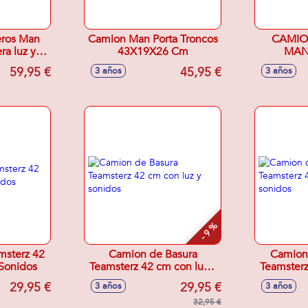
ros Man
Camion Man Porta Troncos
CAMIO
ra luz y
43X19X26 Cm
MAN
X24 Cm
59,95 €
45,95 €
3 años
3 años
- 9 %
msterz 42
Camion de Basura
Camion
Sonidos
Teamsterz 42 cm con luz y
Teamsterz
sonidos
29,95 €
29,95 €
3 años
3 años
32,95 €