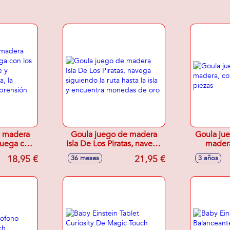
e madera
Goula juego de madera
Goula jue
juega con
Isla De Los Piratas, navega
madera
l boque y
siguiendo la ruta hasta la
Gran
18,95 €
21,95 €
36 meses
3 años
moria, la
isla y encuentra monedas
y la
de oro
 oral