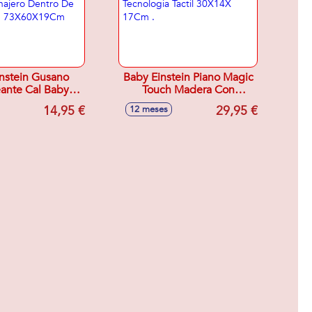
nstein Gusano
Baby Einstein Piano Magic
ante Cal Baby
Touch Madera Con
 Sonajero Dentro
Tecnologia Tactil 30X14X
14,95 €
29,95 €
12 meses
ada Pieza.
17Cm .
X60X19Cm