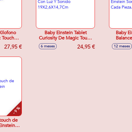
Xilofono
Baby Einstein Tablet
Baby Ei
 Touch
Curiosity De Magic Touch
Balance
,7 Cm
Con Luz Y Sonido
Einstein
27,95 €
24,95 €
6 meses
12 meses
19X2,6X14,7Cm
De C
73
- 9 %
 touch de
instein
,7 Cm