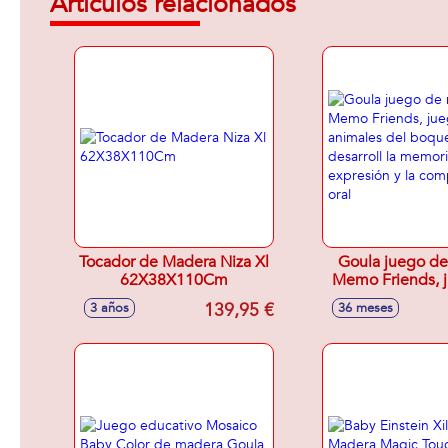
Artículos relacionados
Tocador de Madera Niza Xl
Goula juego d
62X38X110Cm
Memo Friends, 
los animales de
139,95 €
3 años
36 meses
desarroll la me
expresión 
comprensión