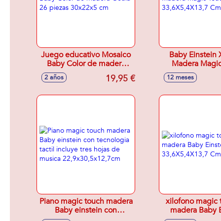
Juego educativo Mosaico
Baby Einstein 
Baby Color de madera
Madera Magic
Goula 26 piezas 30x22x5
33,6X5,4X13
19,95 €
2 años
12 meses
cm
Piano magic touch madera
xilofono magic
Baby einstein con
madera Baby E
tecnologia tactil incluye
33,6X5,4X13