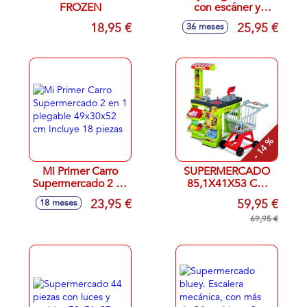
FROZEN
con escáner y
accesorios luces y
18,95 €
25,95 €
36 meses
sonidos.
- 14 %
Mi Primer Carro
SUPERMERCADO
Supermercado 2 en
85,1X41X53 CM
1 plegable
C/MUCHAS
23,95 €
59,95 €
18 meses
49x30x52 cm
FUNCIONES Y
Incluye 18 piezas
ACCESORIOS
69,95 €
INCLUYE CARRITO