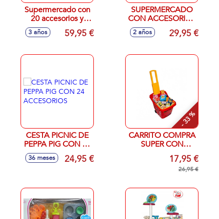
Supermercado con
SUPERMERCADO
20 accesorios y
CON ACCESORIOS
carrito de la
77 CM.
59,95 €
29,95 €
3 años
2 años
compra. Scanner
con sonido.103 cm
- 33 %
CESTA PICNIC DE
CARRITO COMPRA
PEPPA PIG CON 24
SUPER CON
ACCESORIOS
ACCESORIOS DE
24,95 €
17,95 €
36 meses
TANNER
26,95 €