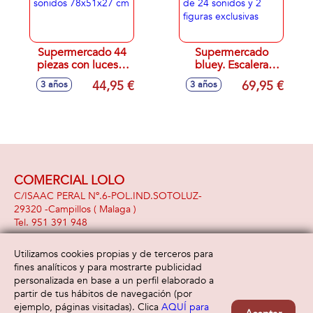
Supermercado 44
Supermercado
piezas con luces y
bluey. Escalera
sonidos 78x51x27
mecánica, con más
44,95 €
69,95 €
3 años
3 años
cm
de 24 sonidos y 2
figuras exclusivas
COMERCIAL LOLO
C/ISAAC PERAL Nº.6-POL.IND.SOTOLUZ-
29320 -
Campillos
( Malaga )
951 391 948
Utilizamos cookies propias y de terceros para
fines analíticos y para mostrarte publicidad
Información
Atención al cliente
personalizada en base a un perfil elaborado a
Aviso legal
Condiciones generales
partir de tus hábitos de navegación (por
Política de privacidad
Envío y devolución
ejemplo, páginas visitadas). Clica
AQUÍ para