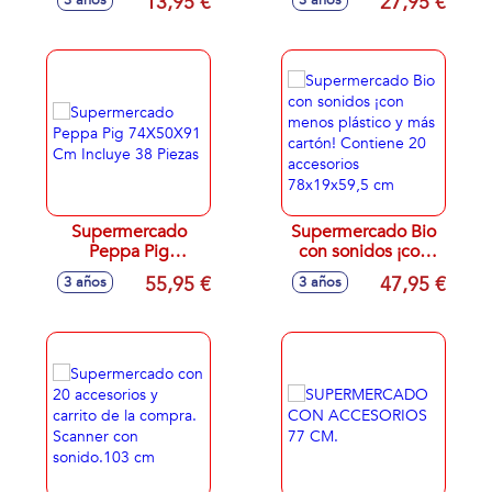
13,95 €
27,95 €
3 años
3 años
sonidos
accesorios
20,5x16x31cm
34x44,5x24cm
Supermercado
Supermercado Bio
Peppa Pig
con sonidos ¡con
74X50X91 Cm
menos plástico y
55,95 €
47,95 €
3 años
3 años
Incluye 38 Piezas
más cartón!
Contiene 20
accesorios
78x19x59,5 cm