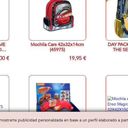
ME
Mochila Cars 42x32x14cm
DAY PAC
O
(45975)
THE SE
00 €
19,95 €
a mostrarte publicidad personalizada en base a un perfil elaborado a pa
- 40 %