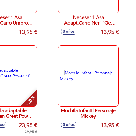
eser 1 Asa
Neceser 1 Asa
.Carro Umbro
Adapt.Carro Nerf "Get
 26X15X12Cm
Ready" 26X15X12Cm
13,95 €
13,95 €
3 años
- 20 %
la adaptable
Mochila Infantil Personaje
an Great Power
Mickey
40 cm
23,95 €
13,95 €
ido
3 años
29,95 €