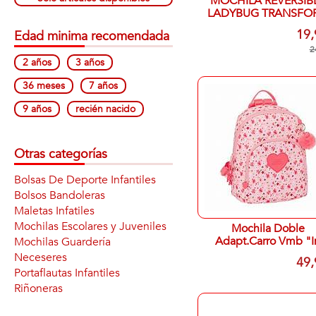
MOCHILA REVERSIB
LADYBUG TRANSFO
30X38,5X18CM
19,
Edad minima recomendada
2
2 años
3 años
36 meses
7 años
9 años
recién nacido
Otras categorías
Bolsas De Deporte Infantiles
Bolsos Bandoleras
Maletas Infatiles
Mochilas Escolares y Juveniles
Mochila Doble
Adapt.Carro Vmb "I
Mochilas Guardería
Bloom" 32X42X15
Neceseres
49,
Portaflautas Infantiles
Riñoneras