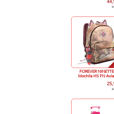
44,
4
-
FOREVER NINETTE
Mochila HS FN Avia
44x30x20Cm
25,
3