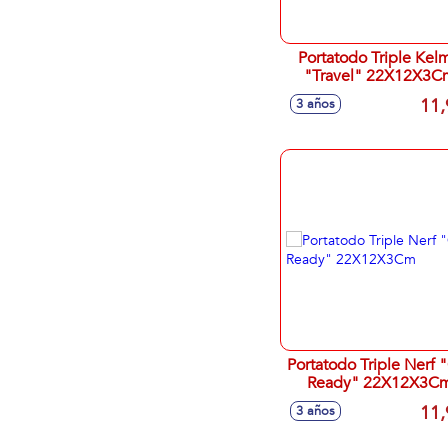
Portatodo Triple Kel
"Travel" 22X12X3C
11,
3 años
Portatodo Triple Nerf 
Ready" 22X12X3C
11,
3 años