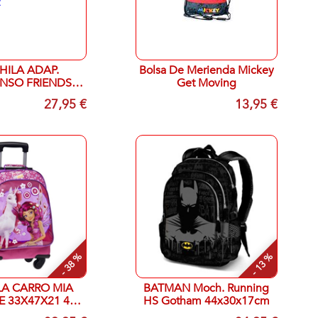
ILA ADAP.
Bolsa De Merienda Mickey
NSO FRIENDS
Get Moving
OGETHER
27,95 €
13,95 €
- 38 %
- 13 %
A CARRO MIA
BATMAN Moch. Running
 33X47X21 4
HS Gotham 44x30x17cm
RUEDAS