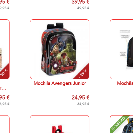
95 €
39,95 €
9,95 €
49,95 €
 30 %
- 29 %
Mochila Avengers Junior
Mochil
t
95 €
24,95 €
6,95 €
34,95 €
NOVEDAD