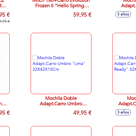
LE
Moch 180+Carro Evolution
Mochi
RM
Frozen Ii "Hello Spring"
Adapt.
33X42X14Cm
Mouse
95 €
59,95 €
3 años
2
4,95 €
Mochila Doble
Moc
n
Adapt.Carro Umbro
Adapt.C
Cm
"Lima" 32X42X15Cm
Ready"
95 €
49,95 €
3 años