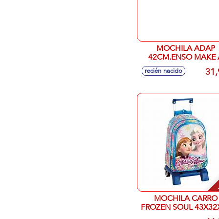
MOCHILA ADAP
42CM.ENSO MAKE 
WISH
31,
recién nacido
-
MOCHILA CARRO
FROZEN SOUL 43X32
CM