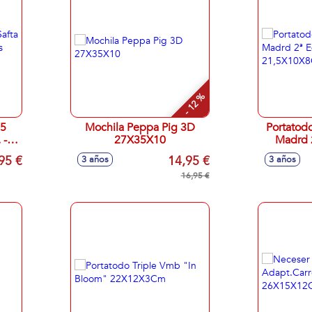
- 12 %
45
Mochila Peppa Pig 3D
Portatodo
 -
27X35X10
Madrd 
23/24 
95 €
14,95 €
3 años
3 años
16,95 €