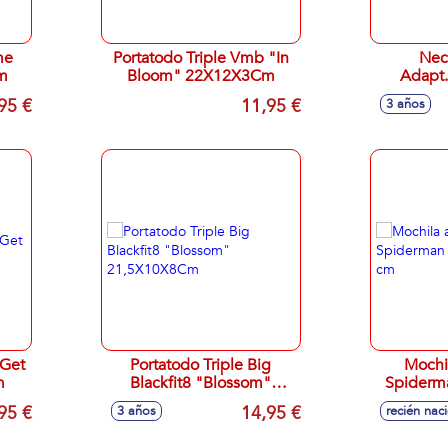
me
Portatodo Triple Vmb "In
Nec
m
Bloom" 22X12X3Cm
Adapt
"Lima"
95 €
11,95 €
3 años
"Get
Portatodo Triple Big
Mochi
m
Blackfit8 "Blossom"
Spiderm
21,5X10X8Cm
95 €
14,95 €
3 años
recién nac