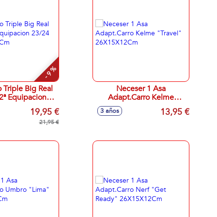
- 9 %
 Triple Big Real
Neceser 1 Asa
2ª Equipacion
Adapt.Carro Kelme
21,5X10X8Cm
"Travel" 26X15X12Cm
19,95 €
13,95 €
3 años
21,95 €