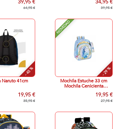
39,95 €
34,95 €
64,95 €
39,95 €
NOVEDAD
- 45 %
- 29 %
a Naruto 41cm
Mochila Estuche 33 cm
Mochila Cenicienta
Estuche Cenicienta
19,95 €
19,95 €
35,95 €
27,95 €