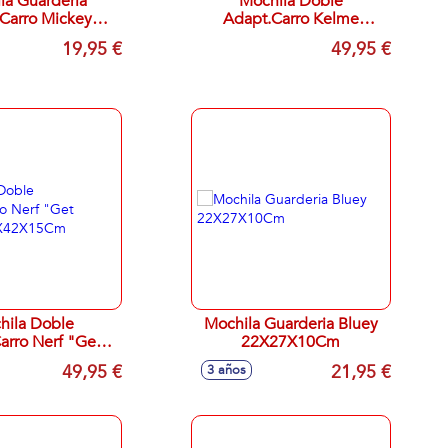
la Guarderia
Mochila Doble
Carro Mickey
Adapt.Carro Kelme
 "Only One"
"Travel" 32X42X15Cm
19,95 €
49,95 €
2X27X10
hila Doble
Mochila Guarderia Bluey
arro Nerf "Get
22X27X10Cm
 32X42X15Cm
49,95 €
21,95 €
3 años