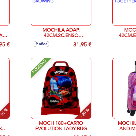
MOCHILA ADAP.
MOCH
A
42CM.2C.ENSO
42CM.E
TOGETHER GROWING
T
95 €
31,95 €
9 años
NOVEDAD
 10 %
- 20 %
MOCH 180+CARRO
MOCHIL
X14
EVOLUTION LADY BUG
AND ME