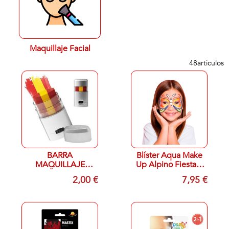
Maquillaje Facial
48
articulos
BARRA
Blíster Aqua Make
MAQUILLAJE
Up Alpino Fiesta 5
ESPAÑA LETICIA
colores
2,00 €
7,95 €
WELL