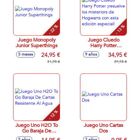
- 22 %
- 13 %
Juego Monopoly
Juego Cluedo
Junior Superthings
Harry Potter
¡resuelve los
24,95 €
34,95 €
5 meses
9 años
misteriors de
31,95 €
Hogwarts con esta
39,95 €
edición especial!
- 12 %
Juego Uno H2O To
Juego Uno Cartas
Go Baraja De
Dos
Cartas Resistente Al
5 años
7 años