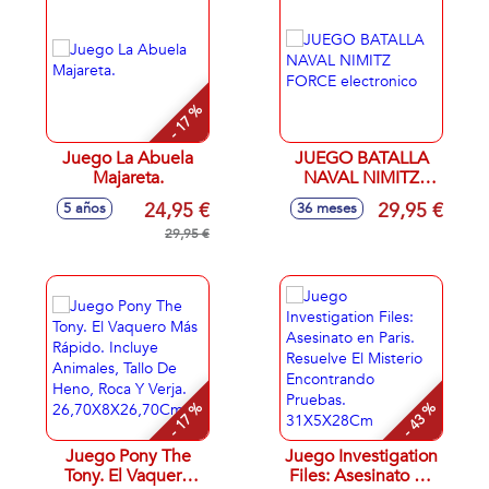
- 17 %
Juego La Abuela
JUEGO BATALLA
Majareta.
NAVAL NIMITZ
FORCE electronico
24,95 €
29,95 €
5 años
36 meses
29,95 €
- 17 %
- 43 %
Juego Pony The
Juego Investigation
Tony. El Vaquero
Files: Asesinato en