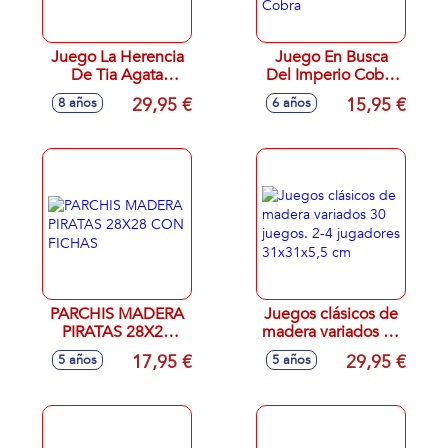
Juego La Herencia
Juego En Busca
De Tia Agata
Del Imperio Cobra
¿Seras Tu El Que
Edicion Vintage,
29,95 €
15,95 €
8 años
6 años
Tenga Esa Suerte?
Vence Al Imperio
Cobra
PARCHIS MADERA
Juegos clásicos de
PIRATAS 28X28
madera variados 30
CON FICHAS
juegos. 2-4
17,95 €
29,95 €
5 años
5 años
jugadores
31x31x5,5 cm