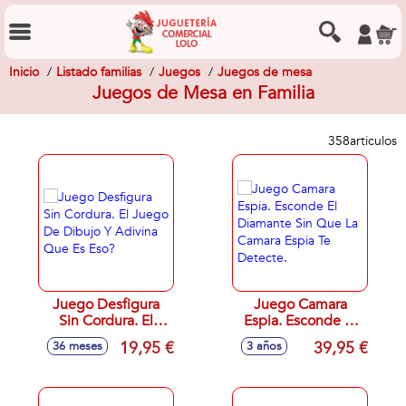
Inicio
Listado familias
Juegos
Juegos de mesa
Juegos de Mesa en Familia
358
articulos
Juego Desfigura
Juego Camara
Sin Cordura. El
Espia. Esconde El
Juego De Dibujo Y
Diamante Sin Que
19,95 €
39,95 €
36 meses
3 años
Adivina Que Es
La Camara Espia Te
Eso?
Detecte.