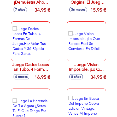
¡Demuéstra Ahora
Original El Juego
La Estrella Eres Tú!
De Reto Visual Y
34,95 €
15,95 €
7 años
36 meses
Agilidad Mental
Juego Dados Locos
Juego Vision
En Tubo. 4 Formas
Imposible. ¡Lo Que
De Juego.Haz Volar
Parece Facil Se
16,95 €
34,95 €
6 meses
8 años
Tus Dados Y Sé
Convierte En Dificil!
Rápido Para Ganar.