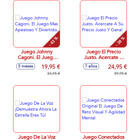
¡¡Bing-Bang Boom!
- 43 %
- 38 %
Juego Johnny
Juego El Precio
Cagoni. El Juego
Justo. Acercate A
Mas Apestoso Y
Su Precio Justo Y
19,95 €
24,95 €
5 meses
7 años
Divertido.
Gana!
34,95 €
39,95 €
Juego De La Voz
Juego Conectados