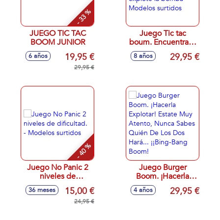
- 33 %
JUEGO TIC TAC
Juego Tic tac
BOOM JUNIOR
boum. Encuentra la
palabra antes de
19,95 €
29,95 €
6 años
8 años
que explote la
29,95 €
bomba - Modelos
surtidos
- 40 %
Juego No Panic 2
Juego Burger
niveles de
Boom. ¡Hacerla
dificultad. -
Explotar! Estate
15,00 €
29,95 €
36 meses
4 años
Modelos surtidos
Muy Atento, Nunca
24,95 €
Sabes Quién De
Los Dos Hará...