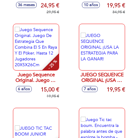
Más Rápido.
Paris. Resuelve El
24,95 €
19,95 €
36 meses
10 años
Incluye Animales,
Misterio
Tallo De Heno,
29,95 €
Encontrando
34,95 €
Roca Y Verja.
Pruebas.
26,70X8X26,70Cm
31X5X28Cm
- 25 %
Juego Sequence
JUEGO SEQUENCE
Original. Juego De
ORIGINAL ¡USA LA
Estrategia Que
ESTRATEGIA PARA
15,00 €
19,95 €
6 años
7 años
Combina El 5 En
LA GANAR!
Raya Y El Póker.
19,95 €
Hasta 12
Jugadores
20X5X26Cm