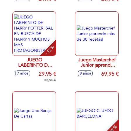
25,5x25,5 cm
18x6,9x8 cm
- 12 %
JUEGO
Juego Masterchef
LABERINTO DE
Junior ¡aprende
HARRY POTTER.
más de 30 recetas!
29,95 €
69,95 €
7 años
8 años
SAL EN BUSCA DE
HARRY Y MUCHOS
33,95 €
MAS
PROTAGONISTA.
- 29 %