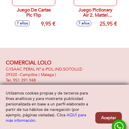
Juego De Cartas
Juego Pictionary
Pic Flip
Air 2. Mattel
games. Ve lo que
9,95 €
25,95 €
7 años
7 años
dibujas en pantalla.
COMERCIAL LOLO
C/ISAAC PERAL Nº.6-POL.IND.SOTOLUZ-
29320 -
Campillos
( Malaga )
951 391 948
Utilizamos cookies propias y de terceros para
fines analíticos y para mostrarte publicidad
Información
Atención al cliente
personalizada en base a un perfil elaborado a
Aviso legal
Condiciones generales
partir de tus hábitos de navegación (por
Política de privacidad
Envío y devolución
ejemplo, páginas visitadas). Clica
AQUÍ para
Aceptar
Política de cookies
Contacto
más información
.
Formas de pago