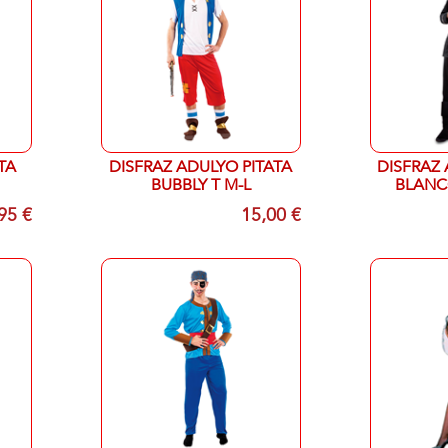
TA
DISFRAZ ADULYO PITATA
DISFRAZ 
BUBBLY T M-L
BLANC
UN
95 €
15,00 €