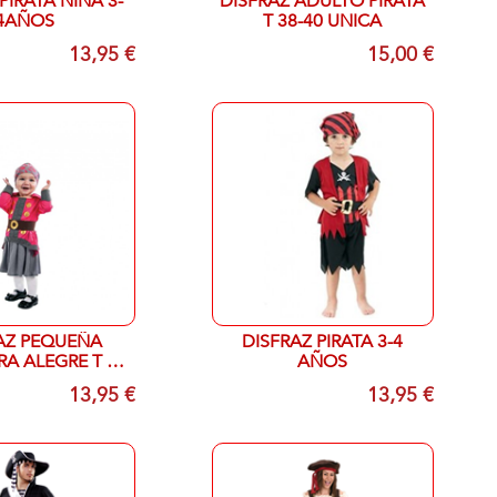
PIRATA NIÑA 3-
DISFRAZ ADULTO PIRATA
4AÑOS
T 38-40 UNICA
13,95 €
15,00 €
AZ PEQUEÑA
DISFRAZ PIRATA 3-4
A ALEGRE T 7-
AÑOS
2 MESES
13,95 €
13,95 €