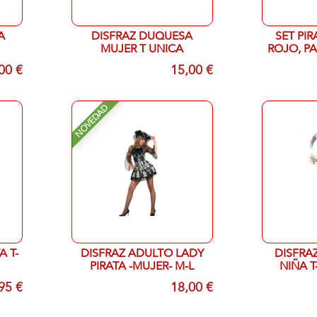
A
DISFRAZ DUQUESA
SET PI
MUJER T UNICA
ROJO, PA
00 €
15,00 €
NOVEDAD
A T-
DISFRAZ ADULTO LADY
DISFRA
PIRATA -MUJER- M-L
NIÑA T
95 €
18,00 €