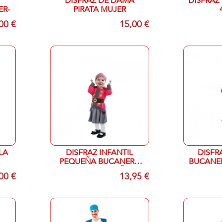
DISFRAZ DE DAMA
DISFRAZ 
ER-
PIRATA MUJER
00 €
15,00 €
LA
DISFRAZ INFANTIL
DISFR
PEQUEÑA BUCANERA
BUCANER
ALEGRE T 1-2 AÑOS
1
00 €
13,95 €