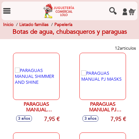
Inicio
Listado familias
Papelería
Botas de agua, chubasqueros y paraguas
12
articulos
PARAGUAS
PARAGUAS
MANUAL
MANUAL PJ
SHIMMER AND
MASKS
7,95 €
7,95 €
3 años
3 años
SHINE