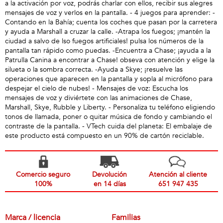
a la activación por voz, podrás charlar con ellos, recibir sus alegres
mensajes de voz y verlos en la pantalla. - 4 juegos para aprender: -
Contando en la Bahía; cuenta los coches que pasan por la carretera
y ayuda a Marshall a cruzar la calle. -Atrapa los fuegos; ¡mantén la
ciudad a salvo de lso fuegos artificiales! pulsa los números de la
pantalla tan rápido como puedas. -Encuentra a Chase; ¡ayuda a la
Patrulla Canina a encontrar a Chase! obseva con atención y elige la
silueta o la sombra correcta. -Ayuda a Skye; ¡resuelve las
operaciones que aparecen en la pantalla y sopla al micrófono para
despejar el cielo de nubes! - Mensajes de voz: Escucha los
mensajes de voz y diviértete con las animaciones de Chase,
Marshall, Skye, Rubble y Liberty. - Personaliza tu teléfono eligiendo
tonos de llamada, poner o quitar música de fondo y cambiando el
contraste de la pantalla. - VTech cuida del planeta: El embalaje de
este producto está compuesto en un 90% de cartón reciclable.
Comercio seguro
Devolución
Atención al cliente
100%
en 14 días
651 947 435
Marca / licencia
Familias