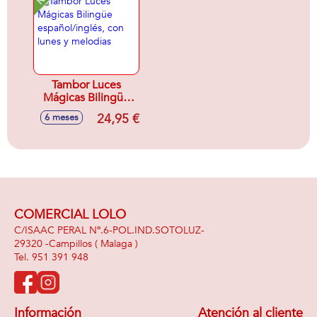
Tambor Luces
Mágicas Bilingüe
español/inglés, con
24,95 €
6 meses
lunes y melodias
COMERCIAL LOLO
C/ISAAC PERAL Nº.6-POL.IND.SOTOLUZ-
29320 -
Campillos
( Malaga )
951 391 948
Información
Atención al cliente