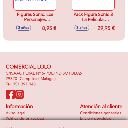
Figuras Sonic. Los
Pack Figura Sonic 3
Personajes
La Película.
Principales De La
Especial de
8,95 €
29,95 €
3 años
3 años
Serie.2 Figuras De
Shadow 13 cm +
6,5 Cm. - Modelos
Motocicleta
surtidos
COMERCIAL LOLO
C/ISAAC PERAL Nº.6-POL.IND.SOTOLUZ-
29320 -
Campillos
( Malaga )
951 391 948
Información
Atención al cliente
Aviso legal
Condiciones generales
Política de privacidad
Envío y devolución
Política de cookies
Contacto