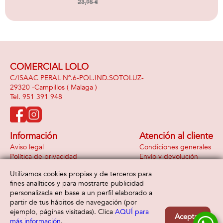
23,95 €
COMERCIAL LOLO
C/ISAAC PERAL Nº.6-POL.IND.SOTOLUZ-
29320 -
Campillos
( Malaga )
951 391 948
Información
Atención al cliente
Aviso legal
Condiciones generales
Política de privacidad
Envío y devolución
Política de cookies
Contacto
Utilizamos cookies propias y de terceros para
Formas de pago
fines analíticos y para mostrarte publicidad
personalizada en base a un perfil elaborado a
partir de tus hábitos de navegación (por
ejemplo, páginas visitadas). Clica
AQUÍ para
Aceptar
más información
.