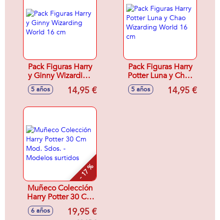
Pack Figuras Harry
Pack Figuras Harry
y Ginny Wizarding
Potter Luna y Chao
World 16 cm
Wizarding World
14,95 €
14,95 €
5 años
5 años
16 cm
- 17 %
Muñeco Colección
Harry Potter 30 Cm
Mod. Sdos. -
19,95 €
6 años
Modelos surtidos