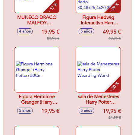
- 17 %
- 29 %
MUÑECO DRACO
Figura Hedwig
MALFOY
interactivo Harry
QUIDDITCH
Potter Wizarding
19,95 €
49,95 €
4 años
5 años
(HARRY POTTER)
world mueve las
23,95 €
alas y puede
69,95 €
morder el dedo.
30,48x25,4x20,32cm
- 20 %
Figura Hermione
sala de Menesteres
Granger (Harry
Harry Potter
Potter) 30Cm
Wizarding World
19,95 €
19,95 €
5 años
5 años
24,99 €