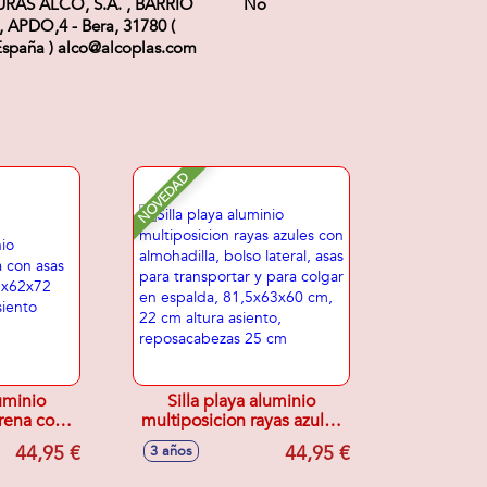
AS ALCO, S.A. , BARRIO
No
 APDO,4 - Bera, 31780 (
spaña ) alco@alcoplas.com
NOVEDAD
luminio
Silla playa aluminio
rena con
multiposicion rayas azules
a
con almohadilla, bolso
44,95 €
44,95 €
3 años
62x72 cm,
lateral, asas para
asiento
transportar y para colgar