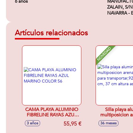
6 años
MANUFACTUR
ZALAIN, S/N,
NAVARRA - E
Artículos relacionados
NOVEDAD
CAMA PLAYA ALUMINIO
Silla playa a
FIBRELINE RAYAS AZUL
multiposicion a
MARINO COLOR 56
asas par
55,95 €
3 años
36 meses
transportar,92x
37 cm altura 