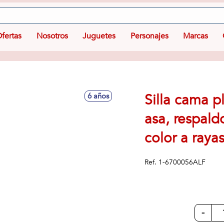
fertas
Nosotros
Juguetes
Personajes
Marcas
Silla cama p
6 años
asa, respald
color a ray
Ref.
1-6700056ALF
-