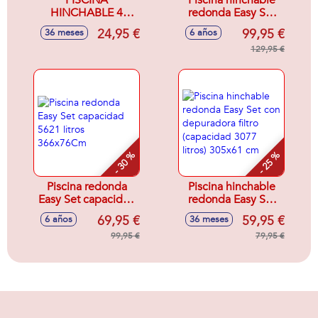
PISCINA
Piscina hinchable
HINCHABLE 4
redonda Easy Set
AROS SUNSET
con depuradora de
24,95 €
99,95 €
36 meses
6 años
168X46CM 780 L
cartucho
(capacidad 5621
129,95 €
litros) (+ 6 años)
366x76Cm
- 30 %
- 25 %
Piscina redonda
Piscina hinchable
Easy Set capacidad
redonda Easy Set
5621 litros
con depuradora
69,95 €
59,95 €
6 años
36 meses
366x76Cm
filtro (capacidad
99,95 €
3077 litros) 305x61
79,95 €
cm