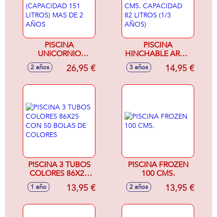
PISCINA
PISCINA
UNICORNIO
HINCHABLE ARCO
272X193X104 CM
IRIS 142X119X84
26,95 €
14,95 €
2 años
3 años
(CAPACIDAD 151
CMS. CAPACIDAD
LITROS) MAS DE 2
82 LITROS (1/3
AÑOS
AÑOS)
PISCINA 3 TUBOS
PISCINA FROZEN
COLORES 86X25
100 CMS.
CON 50 BOLAS DE
13,95 €
13,95 €
1 año
2 años
COLORES