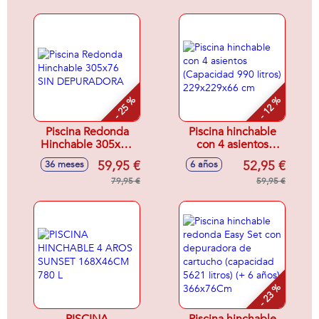
(Capacidad 45
litros) (1/3
litros) (1/3 años)
años)61x22 cm -
127x102x69 cm
Modelos surtidos
- 25 %
- 12 %
Piscina Redonda
Piscina hinchable
Hinchable 305x76
con 4 asientos
SIN DEPURADORA
(Capacidad 990
59,95 €
52,95 €
36 meses
6 años
litros) 229x229x66
79,95 €
cm
59,95 €
- 23 %