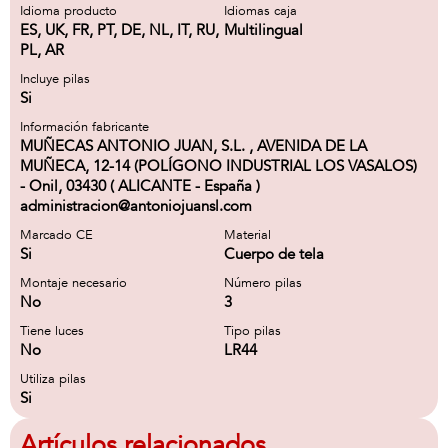
Idioma producto
Idiomas caja
ES, UK, FR, PT, DE, NL, IT, RU,
Multilingual
PL, AR
Incluye pilas
Si
Información fabricante
MUÑECAS ANTONIO JUAN, S.L. , AVENIDA DE LA
MUÑECA, 12-14 (POLÍGONO INDUSTRIAL LOS VASALOS)
- Onil, 03430 ( ALICANTE - España )
administracion@antoniojuansl.com
Marcado CE
Material
Si
Cuerpo de tela
Montaje necesario
Número pilas
No
3
Tiene luces
Tipo pilas
No
LR44
Utiliza pilas
Si
Artículos relacionados