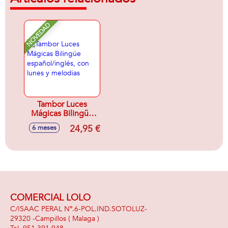
NOVEDAD
Tambor Luces
Mágicas Bilingüe
español/inglés, con
24,95 €
6 meses
lunes y melodias
COMERCIAL LOLO
C/ISAAC PERAL Nº.6-POL.IND.SOTOLUZ-
29320 -
Campillos
( Malaga )