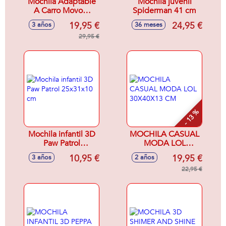
Mochila Adaptable
Mochila juvenil
A Carro Movom
Spiderman 41 cm
Free Time.
19,95 €
24,95 €
3 años
36 meses
30X38X12Cm
29,95 €
- 13 %
Mochila infantil 3D
MOCHILA CASUAL
Paw Patrol
MODA LOL
25x31x10 cm
30X40X13 CM
10,95 €
19,95 €
3 años
2 años
22,95 €