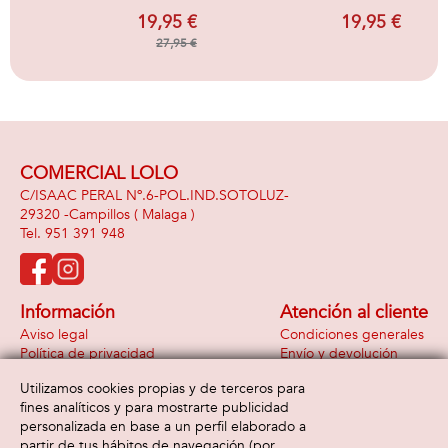
Cenicienta Estuche
THE SECRET LIFE
19,95 €
19,95 €
Cenicienta
OF
27,95 €
COMERCIAL LOLO
C/ISAAC PERAL Nº.6-POL.IND.SOTOLUZ-
29320 -
Campillos
( Malaga )
951 391 948
Información
Atención al cliente
Aviso legal
Condiciones generales
Política de privacidad
Envío y devolución
Política de cookies
Contacto
Utilizamos cookies propias y de terceros para
Formas de pago
fines analíticos y para mostrarte publicidad
personalizada en base a un perfil elaborado a
partir de tus hábitos de navegación (por