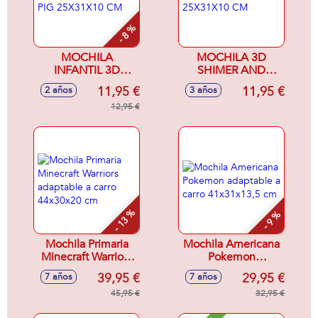
- 8 %
MOCHILA
MOCHILA 3D
INFANTIL 3D
SHIMER AND
PEPPA PIG
SHINE 25X31X10
11,95 €
11,95 €
2 años
3 años
25X31X10 CM
CM
12,95 €
- 13 %
- 9 %
Mochila Primaria
Mochila Americana
Minecraft Warriors
Pokemon
adaptable a carro
adaptable a carro
39,95 €
29,95 €
7 años
7 años
44x30x20 cm
41x31x13,5 cm
45,95 €
32,95 €