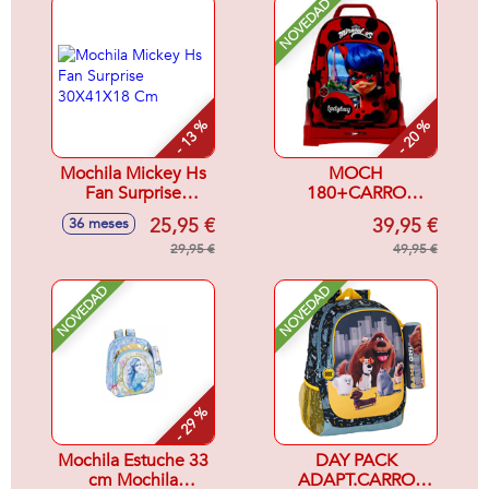
NOVEDAD
- 13 %
- 20 %
Mochila Mickey Hs
MOCH
Fan Surprise
180+CARRO
30X41X18 Cm
EVOLUTION LADY
25,95 €
39,95 €
36 meses
BUG
29,95 €
49,95 €
NOVEDAD
NOVEDAD
- 29 %
Mochila Estuche 33
DAY PACK
cm Mochila
ADAPT.CARRO