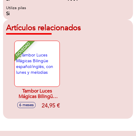
Utiliza pilas
Si
Artículos relacionados
NOVEDAD
Tambor Luces
Mágicas Bilingüe
español/inglés, con
24,95 €
6 meses
lunes y melodias