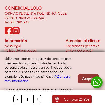
COMERCIAL LOLO
C/ISAAC PERAL Nº.6-POL.IND.SOTOLUZ-
29320 -
Campillos
( Malaga )
951 391 948
Información
Atención al cliente
Aviso legal
Condiciones generales
Política de privacidad
Envío y devolución
Política de cookies
Contacto
Utilizamos cookies propias y de terceros para
Formas de pago
fines analíticos y para mostrarte publicidad
personalizada en base a un perfil elaborado a
partir de tus hábitos de navegación (por
ejemplo, páginas visitadas). Clica
AQUÍ para
Aceptar
más información
.
Puedes aceptar todas las cookies pulsando el
botón “Aceptar” o configurarlas o rechazar su
-
+
uso clicando
AQUÍ
Comprar
25,95€