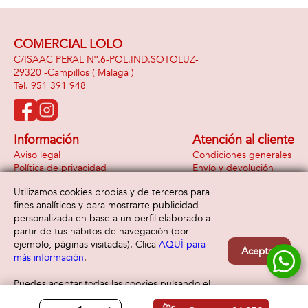
COMERCIAL LOLO
C/ISAAC PERAL Nº.6-POL.IND.SOTOLUZ-
29320 -
Campillos
( Malaga )
951 391 948
Información
Atención al cliente
Aviso legal
Condiciones generales
Política de privacidad
Envío y devolución
Política de cookies
Contacto
Utilizamos cookies propias y de terceros para
Formas de pago
fines analíticos y para mostrarte publicidad
personalizada en base a un perfil elaborado a
partir de tus hábitos de navegación (por
ejemplo, páginas visitadas). Clica
AQUÍ para
Aceptar
más información
.
Puedes aceptar todas las cookies pulsando el
botón “Aceptar” o configurarlas o rechazar su