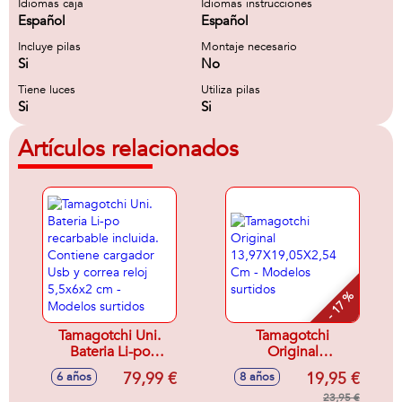
Idiomas caja
Idiomas instrucciones
Español
Español
Incluye pilas
Montaje necesario
Si
No
Tiene luces
Utiliza pilas
Si
Si
Artículos relacionados
- 17 %
Tamagotchi Uni.
Tamagotchi
Bateria Li-po
Original
recarbable incluida.
13,97X19,05X2,54
79,99 €
19,95 €
6 años
8 años
Contiene cargador
Cm - Modelos
Usb y correa reloj
surtidos
23,95 €