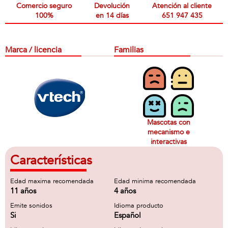
Comercio seguro
Devolución
Atención al cliente
100%
en 14 días
651 947 435
Marca / licencia
Familias
Mascotas con
mecanismo e
interactivas
Características
Edad maxima recomendada
Edad minima recomendada
11 años
4 años
Emite sonidos
Idioma producto
Si
Español