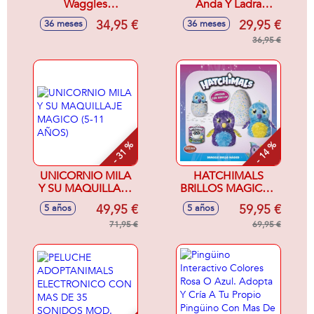
Waggles
Anda Y Ladra
Ladra,Anda Y
30X16X21 Cm.
34,95 €
29,95 €
36 meses
36 meses
Mueve Su Cola.
Incluye Correa
30X16,30X23 Cm -
36,95 €
Modelos surtidos
- 31 %
- 14 %
UNICORNIO MILA
HATCHIMALS
Y SU MAQUILLAJE
BRILLOS MAGICOS
MAGICO (5-11
DRAGON SDOS -
49,95 €
59,95 €
5 años
5 años
AÑOS)
Modelos surtidos
71,95 €
69,95 €