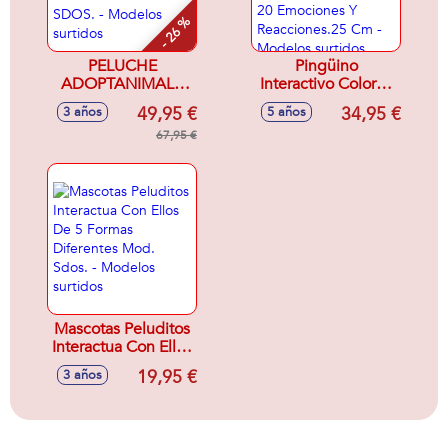
- 26 %
PELUCHE
Pingüino
ADOPTANIMALS
Interactivo Colores
ELECTRONICO
Rosa O Azul.
49,95 €
34,95 €
3 años
5 años
CON MAS DE 35
Adopta Y Cría A Tu
SONIDOS MOD.
67,95 €
Propio Pingüino
SDOS. - Modelos
Con Mas De 20
surtidos
Emociones Y
Reacciones.25 Cm -
Modelos surtidos
Mascotas Peluditos
Interactua Con Ellos
De 5 Formas
19,95 €
3 años
Diferentes Mod.
Sdos. - Modelos
surtidos