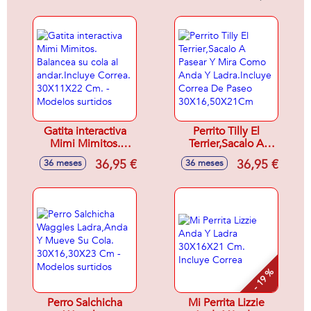
5,5x6x2 cm -
Modelos surtidos
Gatita interactiva
Perrito Tilly El
Mimi Mimitos.
Terrier,Sacalo A
Balancea su cola al
Pasear Y Mira
36,95 €
36,95 €
36 meses
36 meses
andar.Incluye
Como Anda Y
Correa. 30X11X22
Ladra.Incluye
Cm. - Modelos
Correa De Paseo
surtidos
30X16,50X21Cm
- 19 %
Perro Salchicha
Mi Perrita Lizzie