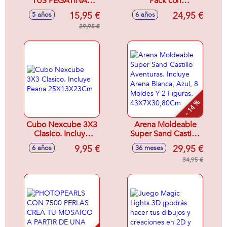
TUS PEGATINAS
Pack con
PAW PATROL
cronometro, en que
15,95 €
24,95 €
5 años
6 años
tiempo resolverás
29,95 €
el cubo?
- 14 %
Cubo Nexcube 3X3
Arena Moldeable
Clasico. Incluye
Super Sand Castillo
Peana
Aventuras. Incluye
9,95 €
29,95 €
6 años
36 meses
25X13X23Cm
Arena Blanca, Azul,
8 Moldes Y 2
34,95 €
Figuras.
43X7X30,80Cm