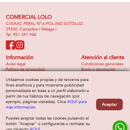
COMERCIAL LOLO
C/ISAAC PERAL Nº.6-POL.IND.SOTOLUZ-
29320 -
Campillos
( Malaga )
951 391 948
Información
Atención al cliente
Aviso legal
Condiciones generales
Política de privacidad
Envío y devolución
Política de cookies
Contacto
Utilizamos cookies propias y de terceros para
Formas de pago
fines analíticos y para mostrarte publicidad
personalizada en base a un perfil elaborado a
partir de tus hábitos de navegación (por
ejemplo, páginas visitadas). Clica
AQUÍ para
Aceptar
más información
.
Puedes aceptar todas las cookies pulsando el
botón “Aceptar” o configurarlas o rechazar su
uso clicando
AQUÍ