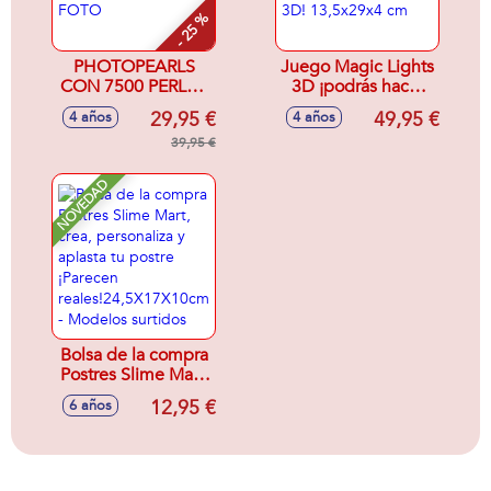
- 25 %
PHOTOPEARLS
Juego Magic Lights
CON 7500 PERLAS
3D ¡podrás hacer
CREA TU
tus dibujos y
29,95 €
49,95 €
4 años
4 años
MOSAICO A
creaciones en 2D y
PARTIR DE UNA
39,95 €
3D! 13,5x29x4 cm
FOTO
NOVEDAD
Bolsa de la compra
Postres Slime Mart,
crea, personaliza y
12,95 €
6 años
aplasta tu postre
¡Parecen
reales!24,5X17X10cm
- Modelos surtidos