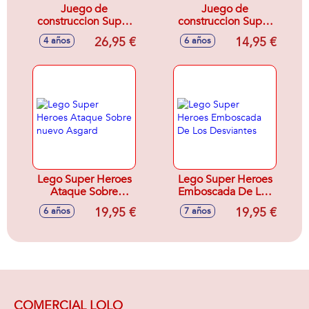
Juego de
Juego de
construccion Super
construccion Super
Heroes
Heroes Armadura
26,95 €
14,95 €
4 años
6 años
Persecución en el
Robótica de Thanos
Batmóvil Batman
Lego
contra el Joker
Lego Batman
Lego Super Heroes
Lego Super Heroes
Ataque Sobre
Emboscada De Los
nuevo Asgard
Desviantes
19,95 €
19,95 €
6 años
7 años
COMERCIAL LOLO