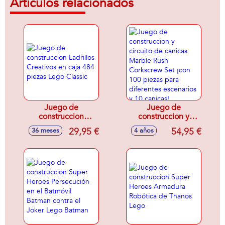
Artículos relacionados
Juego de
Juego de
construccion
construccion y
Ladrillos Creativos
circuito de canicas
29,95 €
54,95 €
36 meses
4 años
en caja 484 piezas
Marble Rush
Lego Classic
Corkscrew Set ¡con
100 piezas para
diferentes
escenarios y 10
canicas! 41x66x50
cm