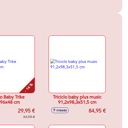
- 14 %
lo Baby Trike
Triciclo baby plus music
x96x48 cm
91,2x98,3x51,5 cm
29,95 €
84,95 €
9 meses
34,95 €