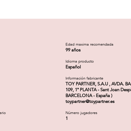
a
Edad maxima recomendada
99 años
Idioma producto
Español
Información fabricante
TOY PARTNER, S.A.U , AVDA. 
109, 1ª PLANTA - Sant Joan Despi
BARCELONA - España )
toypartner@toypartner.es
ario
Número jugadores
1