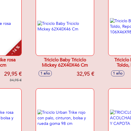
- 14 %
rike rosa
Triciclo Baby Triciclo
Triciclo 
 cm
Mickey 62X40X46 Cm
Toldo,
Mochila
29,95 €
32,95 €
1 año
1 año
34,95 €