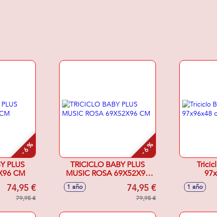
- 6 %
- 6 %
Y PLUS
TRICICLO BABY PLUS
Tricic
X96 CM
MUSIC ROSA 69X52X96
97
CM
74,95 €
74,95 €
1 año
1 año
79,95 €
79,95 €