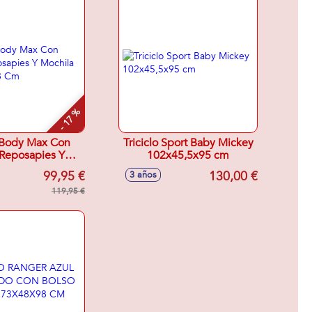
- 17 %
Body Max Con
Triciclo Sport Baby Mickey
 Reposapies Y
102x45,5x95 cm
 106X46X98 Cm
99,95 €
130,00 €
3 años
119,95 €