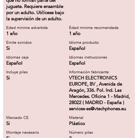
que no forman parte del
juguete. Requiere ensamble
por un adulto. Utilícese bajo
la supervisión de un adulto.
Edad minima advertida
Edad minima recomendada
1 año
1 año
Emite sonidos
Idioma producto
Si
Español
Idiomas caja
Idiomas instrucciones
Español
Español
Incluye pilas
Información fabricante
Si
VTECH ELECTRONICS
EUROPE, BV , Avenida de
Aragón, 336. Pol. Ind. Las
Mercedes. Oficina 1 - Madrid,
28022 ( MADRID - España )
services-es@vtechphones.eu
Marcado CE
Material
Si
Plástico
Montaje necesario
Número pilas