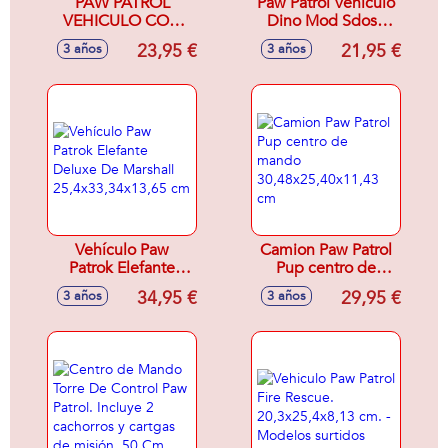
PAW PATROL
Paw Patrol Vehículo
VEHICULO CON
Dino Mod Sdos -
HERRAMIENTA
Modelos surtidos
23,95 €
21,95 €
3 años
3 años
GIRATORIA Y
FIGURA ULTIMATE
RESCUE MOD.
SDOS. - Modelos
surtidos
Vehículo Paw
Camion Paw Patrol
Patrok Elefante
Pup centro de
Deluxe De Marshall
mando
34,95 €
29,95 €
3 años
3 años
25,4x33,34x13,65
30,48x25,40x11,43
cm
cm