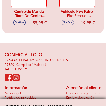
Centro de Mando
Vehiculo Paw Patrol
Torre De Control
Fire Rescue.
Paw Patrol. Incluye
20,3x25,4x8,13 cm.
59,95 €
19,95 €
3 años
3 años
2 cachorros y
- Modelos surtidos
cartgas de misión.
50 Cm
COMERCIAL LOLO
C/ISAAC PERAL Nº.6-POL.IND.SOTOLUZ-
29320 -
Campillos
( Malaga )
951 391 948
Información
Atención al cliente
Aviso legal
Condiciones generales
Política de privacidad
Envío y devolución
Política de cookies
Contacto
Utilizamos cookies propias y de terceros para