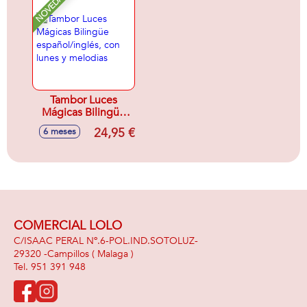
NOVEDAD
Tambor Luces
Mágicas Bilingüe
español/inglés, con
24,95 €
6 meses
lunes y melodias
COMERCIAL LOLO
C/ISAAC PERAL Nº.6-POL.IND.SOTOLUZ-
29320 -
Campillos
( Malaga )
951 391 948