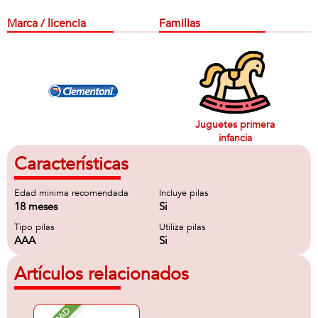
Marca / licencia
Familias
Juguetes primera
infancia
Características
Edad minima recomendada
Incluye pilas
18 meses
Si
Tipo pilas
Utiliza pilas
AAA
Si
Artículos relacionados