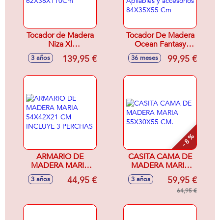
Tocador de Madera
Tocador De Madera
Niza Xl
Ocean Fantasy
62X38X110Cm
Cajones Apilables y
139,95 €
99,95 €
3 años
36 meses
accesorios
84X35X55 Cm
- 8 %
ARMARIO DE
CASITA CAMA DE
MADERA MARIA
MADERA MARIA
54X42X21 CM
55X30X55 CM.
44,95 €
59,95 €
3 años
3 años
INCLUYE 3
PERCHAS
64,95 €