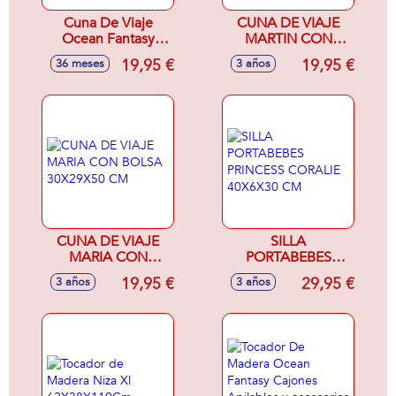
Cuna De Viaje
CUNA DE VIAJE
Ocean Fantasy
MARTIN CON
50X29X30 Cm
BOLSA 30X29X50
19,95 €
19,95 €
36 meses
3 años
CM
CUNA DE VIAJE
SILLA
MARIA CON
PORTABEBES
BOLSA 30X29X50
PRINCESS
19,95 €
29,95 €
3 años
3 años
CM
CORALIE 40X6X30
CM