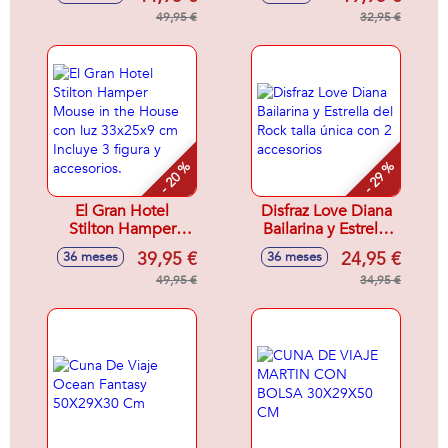
VAMPIRINA Y
49,95 €
GREGORIA SE
32,95 €
ILUMINAN, CON
SONIDOS
- 20 %
- 29 %
El Gran Hotel
Disfraz Love Diana
Stilton Hamper
Bailarina y Estrella
Mouse in the
del Rock talla única
39,95 €
24,95 €
36 meses
36 meses
House con luz
con 2 accesorios
33x25x9 cm
49,95 €
34,95 €
Incluye 3 figura y
accesorios.