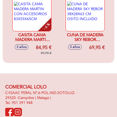
- 6 %
CASITA CAMA
CUNA DE MADERA
MADERA MARTIN
SKY REBOR
CON ACCESORIOS
38X28X63 CM
84,95 €
69,95 €
3 años
3 años
83X55X65CM
OSITO INCLUIDO
89,95 €
COMERCIAL LOLO
C/ISAAC PERAL Nº.6-POL.IND.SOTOLUZ-
29320 -
Campillos
( Malaga )
951 391 948