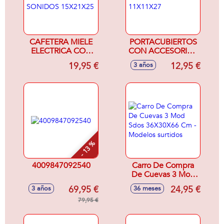
CAFETERA MIELE
PORTACUBIERTOS
ELECTRICA CON
CON ACCESORIOS
SONIDOS
11X11X27
19,95 €
12,95 €
3 años
15X21X25
- 13 %
4009847092540
Carro De Compra
De Cuevas 3 Mod
Sdos 36X30X66
69,95 €
24,95 €
3 años
36 meses
Cm - Modelos
79,95 €
surtidos