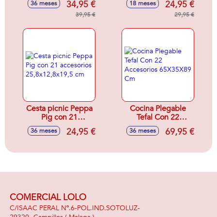
34,95 €
24,95 €
36 meses
18 meses
Cafetera Y
39,95 €
Accesorios
29,95 €
Cesta picnic Peppa
Cocina Plegable
Pig con 21
Tefal Con 22
accesorios
Accesorios
24,95 €
69,95 €
36 meses
36 meses
25,8x12,8x19,5 cm
65X35X89 Cm
COMERCIAL LOLO
C/ISAAC PERAL Nº.6-POL.IND.SOTOLUZ-