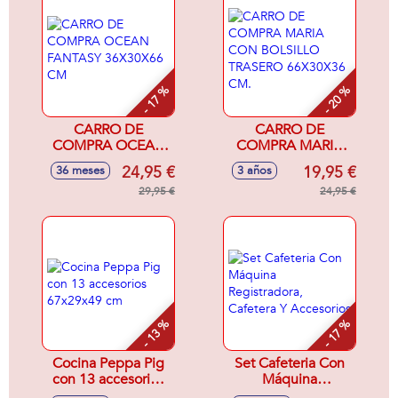
- 17 %
- 20 %
CARRO DE
CARRO DE
COMPRA OCEAN
COMPRA MARIA
FANTASY
CON BOLSILLO
24,95 €
19,95 €
36 meses
3 años
36X30X66 CM
TRASERO
29,95 €
66X30X36 CM.
24,95 €
- 13 %
- 17 %
Cocina Peppa Pig
Set Cafeteria Con
con 13 accesorios
Máquina
67x29x49 cm
Registradora,