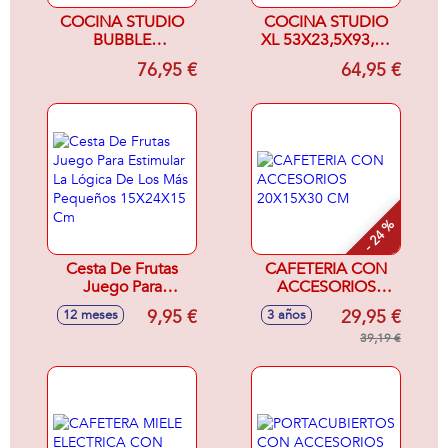
COCINA STUDIO
COCINA STUDIO
BUBBLE
XL 53X23,5X93,50
BARBACOA CON
CM
76,95 €
64,95 €
28 ACCSORIOS
100X47X64 CM
- 24 %
Cesta De Frutas
CAFETERIA CON
Juego Para
ACCESORIOS
Estimular La Lógica
20X15X30 CM
9,95 €
29,95 €
12 meses
3 años
De Los Más
Pequeños
39,19 €
15X24X15 Cm