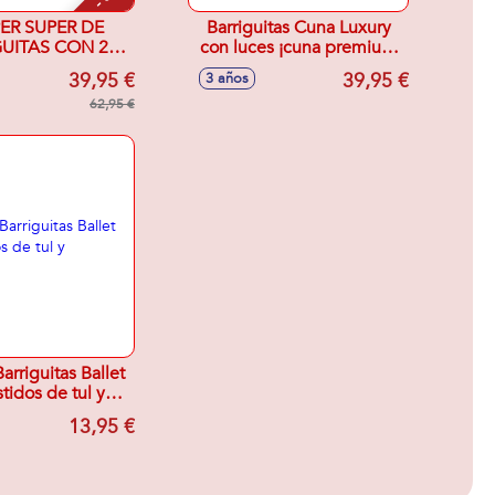
PER SUPER DE
Barriguitas Cuna Luxury
UITAS CON 2
con luces ¡cuna premium
AS Y MUCHOS
con toques clásicos y
39,95 €
39,95 €
3 años
CESORIOS
totalmente realista! Incluye
62,95 €
bebe exclusivo
rriguitas Ballet
tidos de tul y
iadema.
13,95 €