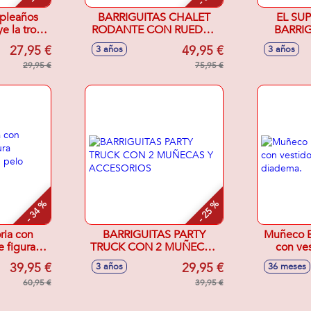
pleaños
BARRIGUITAS CHALET
EL SU
ye la trona
RODANTE CON RUEDAS
BARRIG
rpresa
Y FIGURAS
FIGUR
27,95 €
49,95 €
3 años
3 años
en los
AC
s.
29,95 €
75,95 €
- 34 %
- 25 %
ria con
BARRIGUITAS PARTY
Muñeco Ba
e figura
TRUCK CON 2 MUÑECAS
con ves
 con pelo
Y ACCESORIOS
d
39,95 €
29,95 €
3 años
36 meses
o
60,95 €
39,95 €