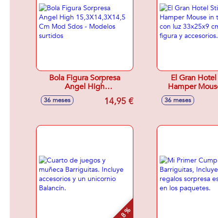
Bola Figura Sorpresa
El Gran Hotel 
Angel High
Hamper Mouse
15,3X14,3X14,5 Cm Mod
House con luz
14,95 €
36 meses
36 meses
Sdos - Modelos surtidos
cm Incluye 3 f
accesorio
- 8 %