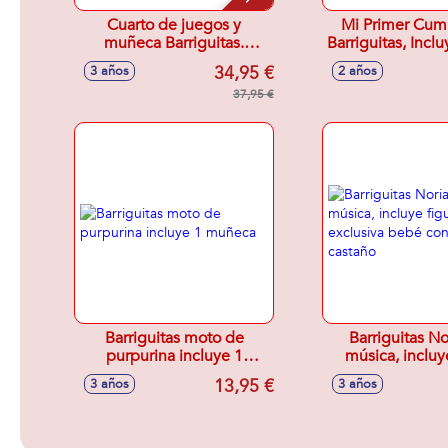
Cuarto de juegos y
Mi Primer Cum
muñeca Barriguitas.
Barriguitas, Inclu
Incluye accesorios y un
y regalos so
34,95 €
3 años
2 años
unicornio Balancín.
escondidos 
37,95 €
paquete
Barriguitas moto de
Barriguitas No
purpurina incluye 1
música, incluy
muñeca
exclusiva bebé
13,95 €
3 años
3 años
castañ