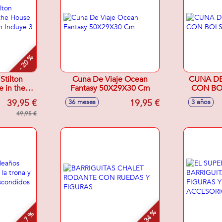
- 20 %
Stilton
Cuna De Viaje Ocean
CUNA DE
 in the
Fantasy 50X29X30 Cm
CON BO
 33x25x9
39,95 €
19,95 €
36 meses
3 años
igura y
s.
49,95 €
- 34 %
- 7 %