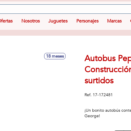
fertas
Nosotros
Juguetes
Personajes
Marcas
Autobus Pep
18 meses
Construcció
surtidos
Ref.
17-172481
¡Un bonito autobús cont
George!