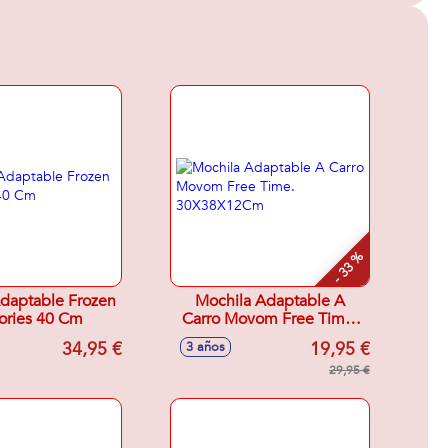
- 33 %
daptable Frozen
Mochila Adaptable A
ries 40 Cm
Carro Movom Free Time.
30X38X12Cm
34,95 €
19,95 €
3 años
29,95 €