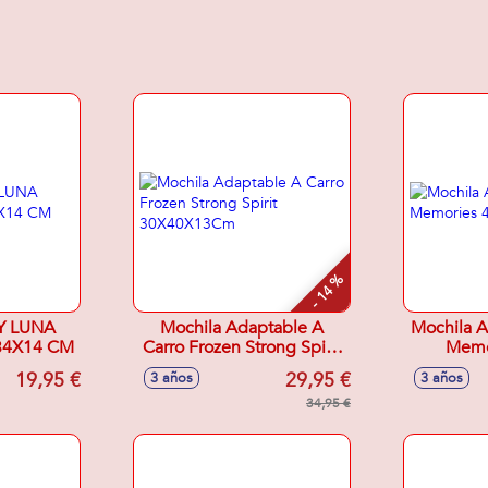
- 14 %
Y LUNA
Mochila Adaptable A
Mochila A
34X14 CM
Carro Frozen Strong Spirit
Memo
30X40X13Cm
19,95 €
29,95 €
3 años
3 años
34,95 €