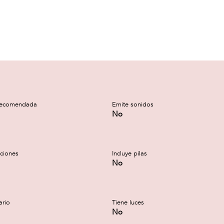
recomendada
Emite sonidos
No
cciones
Incluye pilas
No
ario
Tiene luces
No