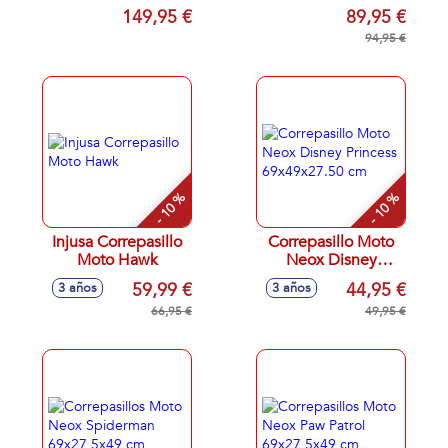
99X46X61 Cm
149,95 €
89,95 €
94,95 €
- 10 %
- 10 %
Injusa Correpasillo
Correpasillo Moto
Moto Hawk
Neox Disney
Princess
59,99 €
44,95 €
3 años
3 años
69x49x27.50 cm
66,95 €
49,95 €