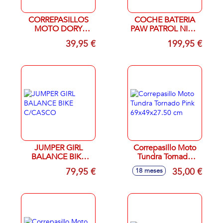
CORREPASILLOS
COCHE BATERIA
MOTO DORY
PAW PATROL NIÑA
69X27,5X49 CM
R/C DESDE MOVIL
39,95 €
199,95 €
6V. 92X61X56 CM
JUMPER GIRL
Correpasillo Moto
BALANCE BIKE
Tundra Tornado
C/CASCO
Pink 69x49x27.50
79,95 €
35,00 €
18 meses
cm