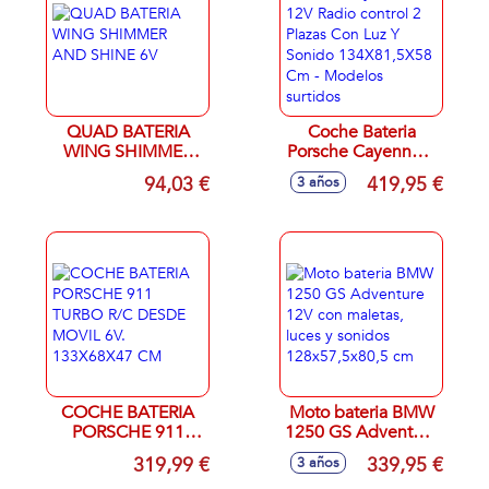
QUAD BATERIA
Coche Bateria
WING SHIMMER
Porsche Cayenne S
AND SHINE 6V
12V Radio control 2
94,03 €
419,95 €
3 años
Plazas Con Luz Y
Sonido
134X81,5X58 Cm -
Modelos surtidos
COCHE BATERIA
Moto bateria BMW
PORSCHE 911
1250 GS Adventure
TURBO R/C DESDE
12V con maletas,
319,99 €
339,95 €
3 años
MOVIL 6V.
luces y sonidos