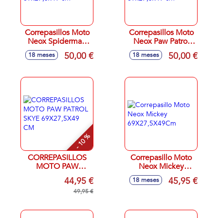
Correpasillos Moto
Correpasillos Moto
Neox Spiderman
Neox Paw Patrol
69x27,5x49 cm
69x27,5x49 cm
50,00 €
50,00 €
18 meses
18 meses
- 10 %
CORREPASILLOS
Correpasillo Moto
MOTO PAW
Neox Mickey
PATROL SKYE
69X27,5X49Cm
44,95 €
45,95 €
18 meses
69X27,5X49 CM
49,95 €