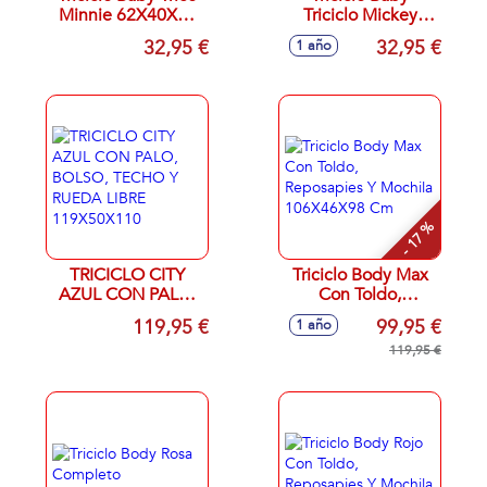
Minnie 62X40X46
Triciclo Mickey
Cm
62X40X46 Cm
32,95 €
32,95 €
1 año
- 17 %
TRICICLO CITY
Triciclo Body Max
AZUL CON PALO,
Con Toldo,
BOLSO, TECHO Y
Reposapies Y
119,95 €
99,95 €
1 año
RUEDA LIBRE
Mochila
119X50X110
106X46X98 Cm
119,95 €