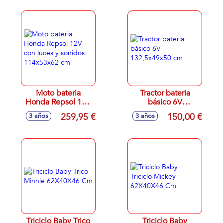
133X68X47 CM
128x57,5x80,5 cm
Moto bateria
Tractor bateria
Honda Repsol 12V
básico 6V
con luces y sonidos
132,5x49x50 cm
259,95 €
150,00 €
3 años
3 años
114x53x62 cm
Triciclo Baby Trico
Triciclo Baby