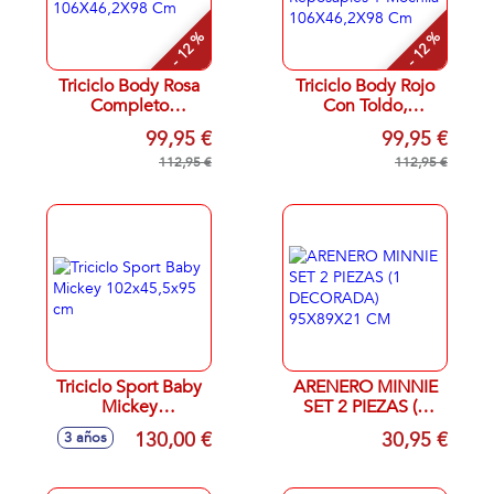
- 12 %
- 12 %
Triciclo Body Rosa
Triciclo Body Rojo
Completo
Con Toldo,
106X46,2X98 Cm
Reposapies Y
99,95 €
99,95 €
Mochila
112,95 €
106X46,2X98 Cm
112,95 €
Triciclo Sport Baby
ARENERO MINNIE
Mickey
SET 2 PIEZAS (1
102x45,5x95 cm
DECORADA)
130,00 €
30,95 €
3 años
95X89X21 CM