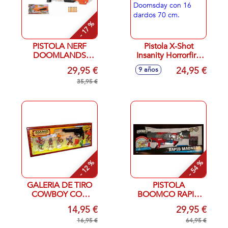
- 17 %
PISTOLA NERF
Pistola X-Shot
DOOMLANDS
Insanity Horrorfire
VAGABOND 6
Doomsday con 16
29,95 €
24,95 €
9 años
DARDOS
dardos 70 cm.
LANZAMIENTO
35,95 €
POR BOMBEO
- 12 %
- 54 %
GALERIA DE TIRO
PISTOLA
COWBOY CON
BOOMCO RAPID
PISTOLA
MADNESS 30
14,95 €
29,95 €
DARDOS
16,95 €
64,95 €