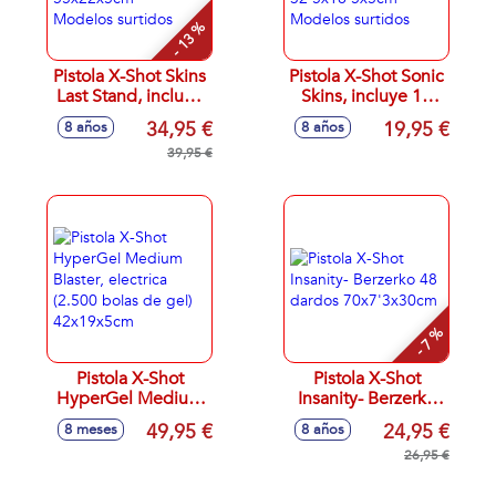
- 13 %
Pistola X-Shot Skins
Pistola X-Shot Sonic
Last Stand, incluye
Skins, incluye 12
16 dardos
dardos,
34,95 €
19,95 €
8 años
8 años
55x22x5cm -
32'5x18'5x5cm -
Modelos surtidos
39,95 €
Modelos surtidos
- 7 %
Pistola X-Shot
Pistola X-Shot
HyperGel Medium
Insanity- Berzerko
Blaster, electrica
48 dardos
49,95 €
24,95 €
8 meses
8 años
(2.500 bolas de gel)
70x7'3x30cm
42x19x5cm
26,95 €