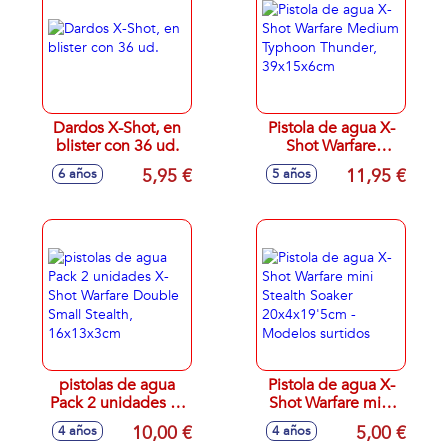
Dardos X-Shot, en
Pistola de agua X-
blister con 36 ud.
Shot Warfare
Medium Typhoon
5,95 €
11,95 €
6 años
5 años
Thunder,
39x15x6cm
pistolas de agua
Pistola de agua X-
Pack 2 unidades X-
Shot Warfare mini
Shot Warfare
Stealth Soaker
10,00 €
5,00 €
4 años
4 años
Double Small
20x4x19'5cm -