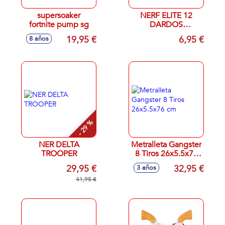
supersoaker
NERF ELITE 12
fortnite pump sg
DARDOS
ACCUSTRIKE
19,95 €
6,95 €
8 años
- 29 %
NER DELTA
Metralleta Gangster
TROOPER
8 Tiros 26x5.5x76
cm
29,95 €
32,95 €
3 años
41,95 €