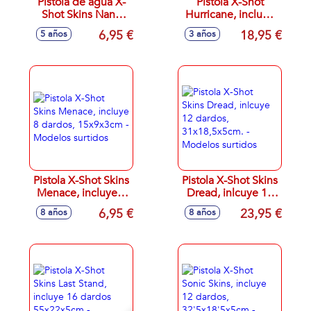
Pistola de agua X-
Pistola X-Shot
Shot Skins Nano
Hurricane, incluye
Fast-Fill,
16 dardos,
6,95 €
18,95 €
5 años
3 años
20x5x17cm -
27'5x17x5'5cm
Modelos surtidos
Pistola X-Shot Skins
Pistola X-Shot Skins
Menace, incluye 8
Dread, inlcuye 12
dardos, 15x9x3cm -
dardos,
6,95 €
23,95 €
8 años
8 años
Modelos surtidos
31x18,5x5cm. -
Modelos surtidos