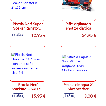
Pistola Nerf Super
Rifle vigilante x
Soaker Rainstorm
shot 24 dardos
21x56 cm
12,95 €
24,95 €
6 años
Pistola Nerf
Pistola de agua X-
Sharkfire 23x40 cm
Shot Warfare
¡con un diseño
pequeña 12cm -
15,95 €
3,00 €
6 años
4 años
impresionante de
Modelos surtidos
tiburón!