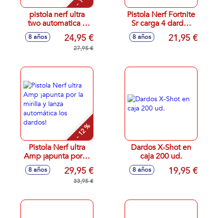
pistola nerf ultra
Pistola Nerf Fortnite
two automatica y
Sr carga 4 dardos
capacidad para 6
en su tambor
24,95 €
21,95 €
8 años
8 años
dardos distancia
hasta 36m
27,95 €
- 12 %
Pistola Nerf ultra
Dardos X-Shot en
Amp ¡apunta por la
caja 200 ud.
mirilla y lanza
29,95 €
19,95 €
8 años
8 años
automática los
dardos!
33,95 €