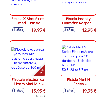
Pistola X-Shot Skins
Pistola Insanity
Dread Jurassic
Horrorfire Reaper-x,
World, incluye 12
inlcuye 8 dardos
19,95 €
12,95 €
3 años
3 años
dardos
- 6 %
Pisotola electrónica
Pistola Nerf N
Hydro Mad Mini
Series
Blaster, dispara
Pinpoint.Viene con
15,95 €
19,95 €
8 años
8 años
hasta 5 m de
un clip de 10
distancia, depósito
16,95 €
dardos y 18 dardos
de 100 ml
NERF N1
50,8x28,6x6,7 cm