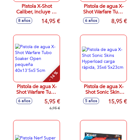
Pistola X-Shot
Pistola de agua X-
Caliber, incluye 16
Shot Warfare Tubo
dardos 23x50x7cm
Soaker Open,
14,95 €
8,95 €
8 años
6 años
59x13'5x5'5cm -
Modelos surtidos
- 14 %
Pistola de agua X-
Pistola de agua X-
Shot Warfare Tubo
Shot Sonic Skins
Soaker Open
Hyperload carga
5,95 €
15,95 €
6 años
5 años
pequeña
rápida,
40x13'5x5'5cm
6,95 €
35x6'5x23cm