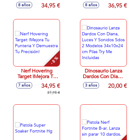
compartimentos
varios modos de
34,95 €
36,95 €
8 años
8 años
30x5x51 Cm (No
juego, con luces y
incluye accesorios)
sonidos 30cm
- 8 %
Nerf Hovering
Dinosaurio Lanza
Target !Mejora Tu
Dardos Con Diana,
Punteria Y
Luces Y Sonidos
34,95 €
20,00 €
7 años
3 años
Demuestra Tu
Sdos 2 Modelos
Precisión!
37,95 €
34x10x24 cm Pilas
Try Me Incluidas