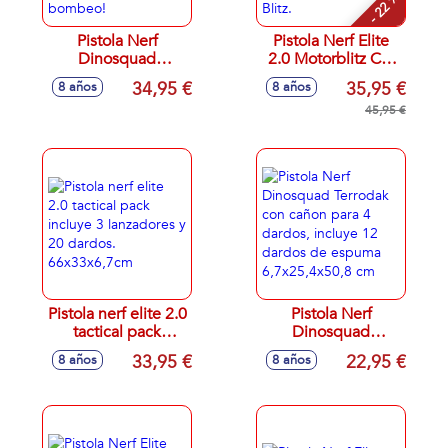
- 22 %
Pistola Nerf
Pistola Nerf Elite
Dinosquad
2.0 Motorblitz CS-
Armorstrike ¡lanza
10. Carga 10
34,95 €
35,95 €
8 años
8 años
hasta 8 dardos
dardos y lanza
seguidos con su
hasta 6 seguidos
45,95 €
lanzamiento por
presionando el
bombeo!
botón Blitz.
Pistola nerf elite 2.0
Pistola Nerf
tactical pack
Dinosquad
incluye 3
Terrodak con cañon
33,95 €
22,95 €
8 años
8 años
lanzadores y 20
para 4 dardos,
dardos.
incluye 12 dardos
66x33x6,7cm
de espuma
6,7x25,4x50,8 cm