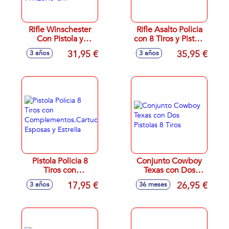
Rifle Winschester
Rifle Asalto Policia
Con Pistola y
con 8 Tiros y Pistola
Accesorios 8 Tiros
Con
31,95 €
35,95 €
3 años
3 años
77X23X5 Cm
Complementos
Pistola Policia 8
Conjunto Cowboy
Tiros con
Texas con Dos
Complementos.Cartuchera,
Pistolas 8 Tiros
17,95 €
26,95 €
3 años
36 meses
Esposas y Estrella