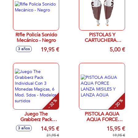
Rifle Policía Sonido
PISTOLAS Y
Mecánico - Negro
CARTUCHERAS
GRANDES
19,95 €
5,00 €
3 años
- 32 %
- 20 %
Juego The
PISTOLA AGUA
Grabberz Pack
AQUA FORCE
Individual Con 3
LANZA MISILES Y
14,95 €
15,95 €
3 años
Monedas Magicas,
LANZA AGUA
6 Mod. Sdos -
21,95 €
19,95 €