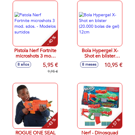
- 40 %
Pistola Nerf Fortnite
Bola Hypergel X-
microshots 3 mod.
Shot en blister
sdos. - Modelos
(20.000 bolas de
5,95 €
10,95 €
8 años
8 meses
surtidos
gel) 12cm
9,95 €
- 43 %
- 57 %
ROGUE ONE SEAL
Nerf - Dinosquad