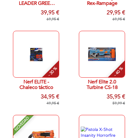
LEADER GREEN
Rex-Rampage
BLASTER B7763
39,95 €
29,95 €
STAR WARS NERF
69,95 €
69,95 €
- 30 %
- 40 %
Nerf ELITE -
Nerf Elite 2.0
Chaleco táctico
Turbine CS-18
34,95 €
35,95 €
49,95 €
59,99 €
NOVEDAD