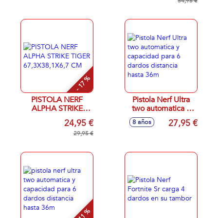
23x33 cm
54,95 €
- 17 %
PISTOLA NERF
Pistola Nerf Ultra
ALPHA STRIKE
two automatica y
TIGER
capacidad para 6
24,95 €
27,95 €
8 años
67,3X38,1X6,7 CM
dardos distancia
29,95 €
hasta 36m
- 11 %