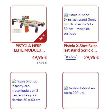
- 26 %
PISTOLA NERF
Pistola X-Shot Skins
ELITE MODULUS
last stand Sonic con
10 DARDOS
16 dardos 60 x 30
49,95 €
29,95 €
8 años
cm - Modelos
67,95 €
surtidos