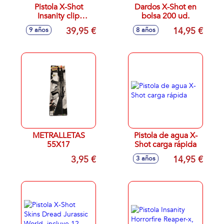
Pistola X-Shot
Dardos X-Shot en
Insanity clip
bolsa 200 ud.
motorizada con 3
39,95 €
14,95 €
9 años
8 años
cargadores y 72
dardos 80 x 40 cm
METRALLETAS
Pistola de agua X-
55X17
Shot carga rápida
3,95 €
14,95 €
3 años