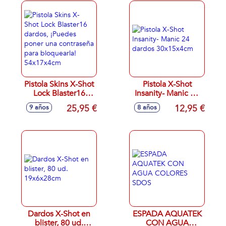
Pistola Skins X-Shot
Pistola X-Shot
Lock Blaster16
Insanity- Manic 24
dardos, ¡Puedes
dardos 30x15x4cm
25,95 €
12,95 €
9 años
8 años
poner una
contraseña para
bloquearla!
54x17x4cm
Dardos X-Shot en
ESPADA AQUATEK
blister, 80 ud.
CON AGUA