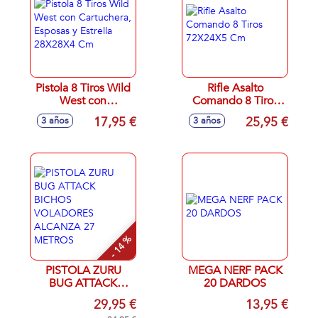
Pistola 8 Tiros Wild
Rifle Asalto
West con
Comando 8 Tiros
Cartuchera,
72X24X5 Cm
17,95 €
25,95 €
3 años
3 años
Esposas y Estrella
28X28X4 Cm
- 14 %
PISTOLA ZURU
MEGA NERF PACK
BUG ATTACK
20 DARDOS
BICHOS
29,95 €
13,95 €
VOLADORES