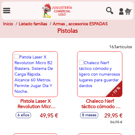
Inicio
Listado familias
Armas , accesorios ESPADAS
Pistolas
163
articulos
- 19 %
Pistola Laser X
Chaleco Nerf
Revolution Micro
táctico cómodo y
B2 Blasters.
ligero con
49,95 €
29,95 €
6 años
8 meses
Sistema De Carga
numerosos lugares
Rápida. Alcance 60
para guardar
36,95 €
Metros. Permite
dardos
Jugar Dia Y Noche.