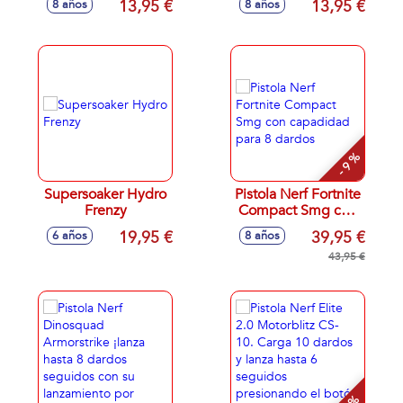
13,95 €
13,95 €
8 años
8 años
- 9 %
Supersoaker Hydro
Pistola Nerf Fortnite
Frenzy
Compact Smg con
capadidad para 8
19,95 €
39,95 €
6 años
8 años
dardos
43,95 €