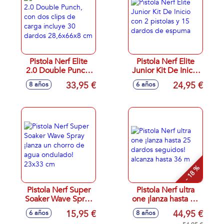
Pistola Nerf Elite
Pistola Nerf Elite
2.0 Double Punch,
Junior Kit De Inicio
con dos clips de
con 2 pistolas y 15
33,95 €
24,95 €
8 años
6 años
carga incluye 30
dardos de espuma
dardos 28,6x66x8
cm
- 18 %
Pistola Nerf Super
Pistola Nerf ultra
Soaker Wave Spray
one ¡lanza hasta 25
¡lanza un chorro de
dardos seguidos!
15,95 €
44,95 €
6 años
8 años
agua ondulado!
alcanza hasta 36 m