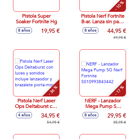
- 10 %
Pistola Super
Pistola Nerf Fortnite
Soaker Fortnite Hg
B-ar. Lanza sin parar
10 dardos.
19,95 €
44,95 €
8 años
8 años
49,95 €
- 36 %
- 17 %
Pistola Nerf Laser
NERF - Lanzador
Ops Deltaburst con
Mega Pump SG
luces y sonidos
Nerf Fortnite
34,95 €
29,95 €
4 años
8 años
incluye lanzaodor y
5010993843442
brazalete porta-
54,95 €
35,95 €
movil